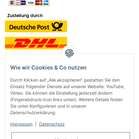
Wie wir Cookies & Co nutzen
Kontakt und Ladengeschäft
Durch Klicken auf „Alle akzeptieren“ gestatten Sie den
Neben dem Onlineshop haben wir ein Ladengeschäft in Hütten:
Einsatz folgender Dienste auf unserer Website: YouTube,
Vimeo. Sie können die Einstellung jederzeit ändern
Frontline Games
(Fingerabdruck-Icon links unten). Weitere Details finden
Färbereiweg 3A
Sie unter
Konfigurieren
und in unserer
24358 Hütten
Datenschutzerklärung
.
Tel: 04353-991314
Impressum
|
Datenschutz
Öffnungszeiten:
Mo - Fr: 10.00 - 16.00