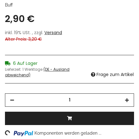
Buff
2,90 €
inkl. 19% USt. , zzgl.
Versand
Alter Preis: 3,20 €
6 Auf Lager
Lieferzeit:
1 Werktage
(DE - Ausland
Frage zum Artikel
abweichend)
ng...
Komponenten werden geladen ...