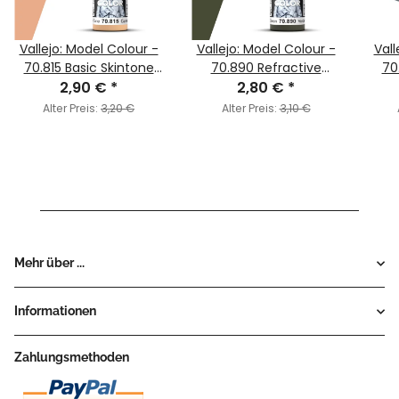
Vallejo: Model Colour -
Vallejo: Model Colour -
Vall
70.815 Basic Skintone
70.890 Refractive
70
2,90 €
(MC017)
*
Green (MC090)
2,80 €
*
Alter Preis:
3,20 €
Alter Preis:
3,10 €
Mehr über ...
Informationen
Zahlungsmethoden