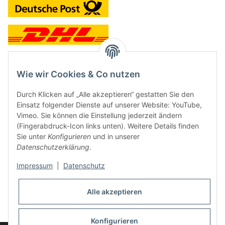
Wie wir Cookies & Co nutzen
Kontakt und Ladengeschäft
Durch Klicken auf „Alle akzeptieren“ gestatten Sie den
Neben dem Onlineshop haben wir ein Ladengeschäft in Hütten:
Einsatz folgender Dienste auf unserer Website: YouTube,
Vimeo. Sie können die Einstellung jederzeit ändern
Frontline Games
(Fingerabdruck-Icon links unten). Weitere Details finden
Färbereiweg 3A
Sie unter
Konfigurieren
und in unserer
24358 Hütten
Datenschutzerklärung
.
Tel: 04353-991314
Impressum
|
Datenschutz
Öffnungszeiten:
Mo - Fr: 10.00 - 16.00
Alle akzeptieren
Oder mit Terminvereinbarung
E-Mail:
info@frontlinegames.de
Konfigurieren