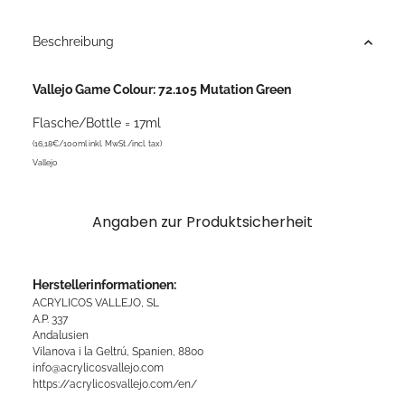
ading...
Beschreibung
Vallejo Game Colour: 72.105 Mutation Green
Flasche/Bottle = 17ml
(16,18€/100ml inkl. MwSt./incl. tax)
Vallejo
Angaben zur Produktsicherheit
Herstellerinformationen:
ACRYLICOS VALLEJO, SL
A.P. 337
Andalusien
Vilanova i la Geltrú, Spanien, 8800
info@acrylicosvallejo.com
https://acrylicosvallejo.com/en/