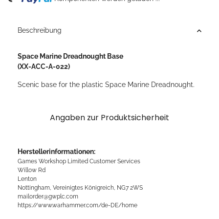
ding...
Beschreibung
Space Marine Dreadnought Base
(XX-ACC-A-022)
Scenic base for the plastic Space Marine Dreadnought.
Angaben zur Produktsicherheit
Herstellerinformationen:
Games Workshop Limited Customer Services
Willow Rd
Lenton
Nottingham, Vereinigtes Königreich, NG7 2WS
mailorder@gwplc.com
https://www.warhammer.com/de-DE/home