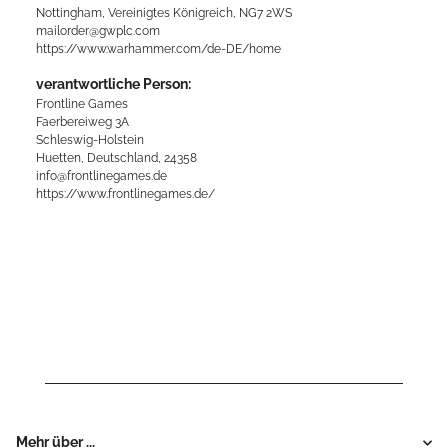
Nottingham, Vereinigtes Königreich, NG7 2WS
mailorder@gwplc.com
https://www.warhammer.com/de-DE/home
verantwortliche Person:
Frontline Games
Faerbereiweg 3A
Schleswig-Holstein
Huetten, Deutschland, 24358
info@frontlinegames.de
https://www.frontlinegames.de/
Mehr über ...