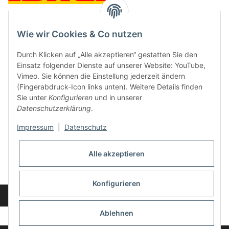
Wie wir Cookies & Co nutzen
Kontakt und Ladengeschäft
Durch Klicken auf „Alle akzeptieren“ gestatten Sie den
Neben dem Onlineshop haben wir ein Ladengeschäft in Hütten:
Einsatz folgender Dienste auf unserer Website: YouTube,
Vimeo. Sie können die Einstellung jederzeit ändern
Frontline Games
(Fingerabdruck-Icon links unten). Weitere Details finden
Färbereiweg 3A
Sie unter
Konfigurieren
und in unserer
24358 Hütten
Datenschutzerklärung
.
Tel: 04353-991314
Impressum
|
Datenschutz
Öffnungszeiten:
Mo - Fr: 10.00 - 16.00
Alle akzeptieren
Oder mit Terminvereinbarung
E-Mail:
info@frontlinegames.de
Konfigurieren
Widerrufsbutton
* Alle Preise inkl. gesetzlicher USt., zzgl.
Versand
Ablehnen