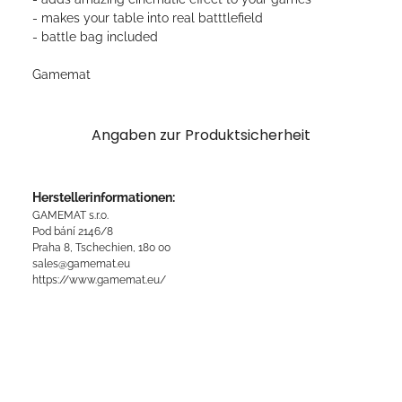
- makes your table into real batttlefield
- battle bag included
Gamemat
Angaben zur Produktsicherheit
Herstellerinformationen:
GAMEMAT s.r.o.
Pod bání 2146/8
Praha 8, Tschechien, 180 00
sales@gamemat.eu
https://www.gamemat.eu/