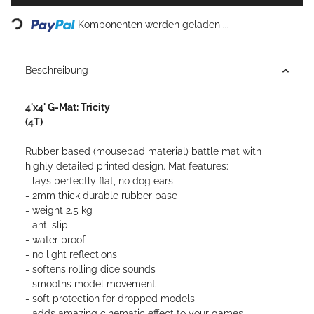
Loading...
Komponenten werden geladen ...
Beschreibung
4'x4' G-Mat: Tricity
(4T)
Rubber based (mousepad material) battle mat with
highly detailed printed design. Mat features:
- lays perfectly flat, no dog ears
- 2mm thick durable rubber base
- weight 2.5 kg
- anti slip
- water proof
- no light reflections
- softens rolling dice sounds
- smooths model movement
- soft protection for dropped models
- adds amazing cinematic effect to your games