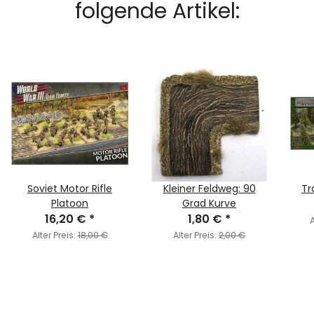
folgende Artikel:
Soviet Motor Rifle
Kleiner Feldweg: 90
Tr
Platoon
Grad Kurve
16,20 €
*
1,80 €
*
A
Alter Preis:
18,00 €
Alter Preis:
2,00 €