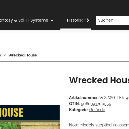
antasy & Sci-Fi Systeme
Historische Systeme
H
e
Wrecked House
Wrecked Hou
Artikelnummer:
WG-WG-TER-4
GTIN:
5060393700555
Kategorie:
Gelände
Note: Models supplied unasse