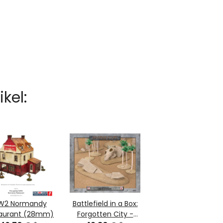
kel:
2 Normandy
Battlefield in a Box:
aurant (28mm)
Forgotten City -