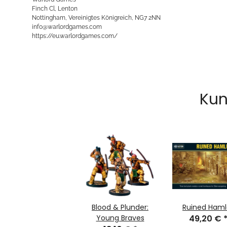
Finch Cl, Lenton
Nottingham, Vereinigtes Königreich, NG7 2NN
info@warlordgames.com
https://eu.warlordgames.com/
Kun
Blood & Plunder:
Ruined Haml
Young Braves
49,20 €