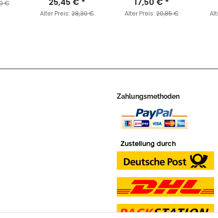
Heavy Weapons
25,45 €
*
17,50 €
*
0 €
1944-45
Alter Preis:
28,30 €
Alter Preis:
20,85 €
Alt
Zahlungsmethoden