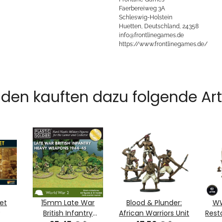
Faerbereiweg 3A
Schleswig-Holstein
Huetten, Deutschland, 24358
info@frontlinegames.de
https://www.frontlinegames.de/
den kauften dazu folgende Arti
et
15mm Late War
Blood & Plunder:
WW
*
British Infantry
African Warriors Unit
Rest