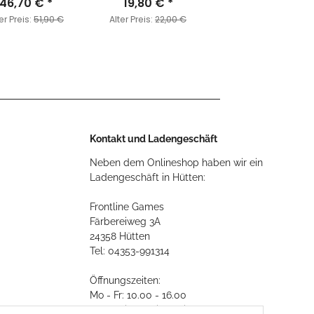
46,70 €
*
Fallen Colossus
19,80 €
*
er Preis:
51,90 €
Alter Preis:
22,00 €
Kontakt und Ladengeschäft
Neben dem Onlineshop haben wir ein
Ladengeschäft in Hütten:
Frontline Games
Färbereiweg 3A
24358 Hütten
Tel: 04353-991314
Öffnungszeiten:
Mo - Fr: 10.00 - 16.00
Oder mit Terminvereinbarung