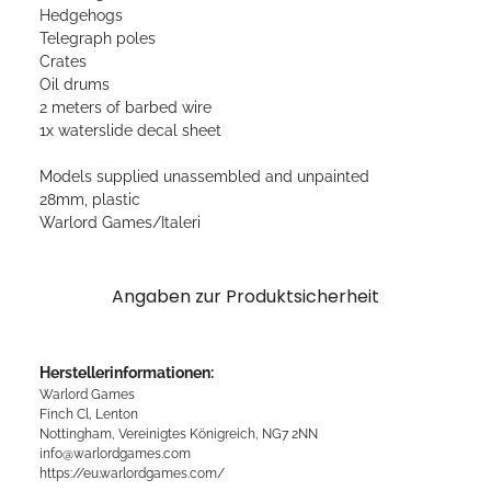
Hedgehogs
Telegraph poles
Crates
Oil drums
2 meters of barbed wire
1x waterslide decal sheet
Models supplied unassembled and unpainted
28mm, plastic
Warlord Games/Italeri
Angaben zur Produktsicherheit
Herstellerinformationen:
Warlord Games
Finch Cl, Lenton
Nottingham, Vereinigtes Königreich, NG7 2NN
info@warlordgames.com
https://eu.warlordgames.com/