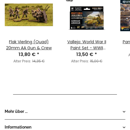
Flak Vierling (Quad)
Vallejo: World War II
Pan
20mm AA Gun & Crew
Paint Set - WWII
13,80 €
*
German Armour
13,50 €
*
A
Alter Preis:
14,35 €
Alter Preis:
15,00 €
Mehr über ...
Informationen