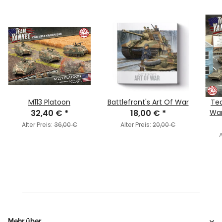
M113 Platoon
Battlefront's Art Of War
Te
32,40 €
*
18,00 €
*
War
Alter Preis:
36,00 €
Alter Preis:
20,00 €
A
Mehr über ...