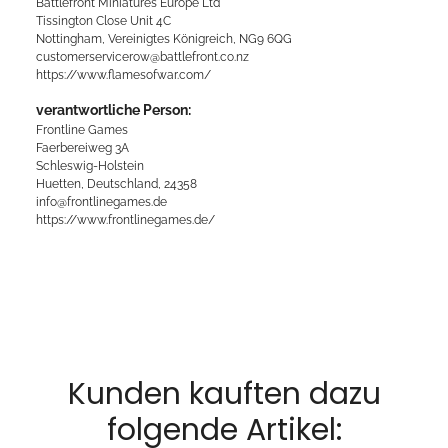
Battlefront Miniatures Europe Ltd
Tissington Close Unit 4C
Nottingham, Vereinigtes Königreich, NG9 6QG
customerservicerow@battlefront.co.nz
https://www.flamesofwar.com/
verantwortliche Person:
Frontline Games
Faerbereiweg 3A
Schleswig-Holstein
Huetten, Deutschland, 24358
info@frontlinegames.de
https://www.frontlinegames.de/
Kunden kauften dazu
folgende Artikel: