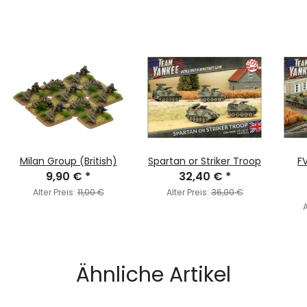
Milan Group (British)
Spartan or Striker Troop
F
9,90 €
*
32,40 €
*
Alter Preis:
11,00 €
Alter Preis:
36,00 €
A
Ähnliche Artikel