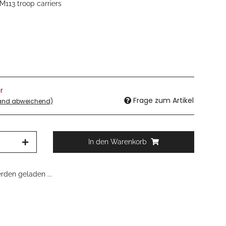
M113 troop carriers
r
Frage zum Artikel
land abweichend)
In den Warenkorb
den geladen ...