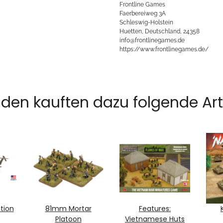
Frontline Games
Faerbereiweg 3A
Schleswig-Holstein
Huetten, Deutschland, 24358
info@frontlinegames.de
https://www.frontlinegames.de/
den kauften dazu folgende Arti
tion
81mm Mortar
Features:
Platoon
Vietnamese Huts