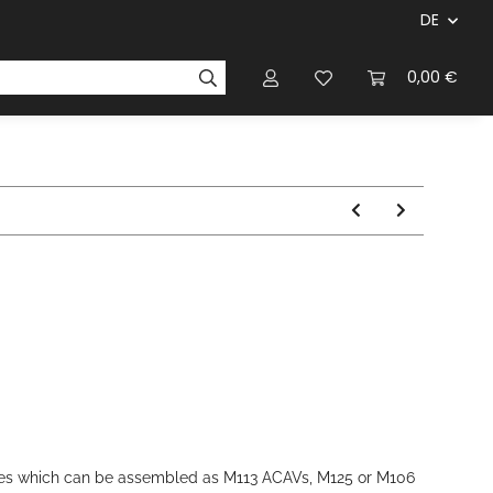
DE
ersteller & Firmen
Regelbücher
Magazinen & Li
0,00 €
ames which can be assembled as M113 ACAVs, M125 or M106