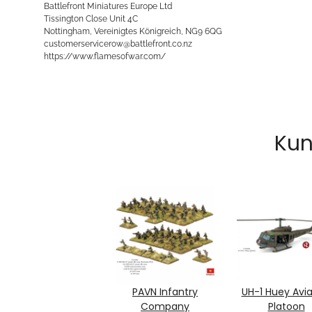
Battlefront Miniatures Europe Ltd
Tissington Close Unit 4C
Nottingham, Vereinigtes Königreich, NG9 6QG
customerservicerow@battlefront.co.nz
https://www.flamesofwar.com/
Kun
PAVN Infantry
UH-1 Huey Avia
Company
Platoon