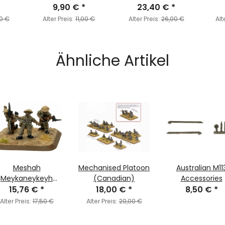
*
9,90 €
*
23,40 €
*
0 €
Alter Preis:
11,00 €
Alter Preis:
26,00 €
Alt
Ähnliche Artikel
Meshah
Mechanised Platoon
Australian M11
Meykaneykeyh
(Canadian)
Accessories
(Mechanised)
15,76 €
*
18,00 €
*
8,50 €
*
Platoon
Alter Preis:
17,50 €
Alter Preis:
20,00 €