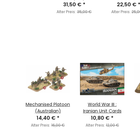
31,50 €
*
22,50 €
Alter Preis:
35,00 €
Alter Preis:
25,0
toon
Mechanised Platoon
World War III :
n)
(Australian)
Iranian Unit Cards
€
*
14,40 €
*
10,80 €
*
6,00 €
Alter Preis:
16,00 €
Alter Preis:
12,00 €