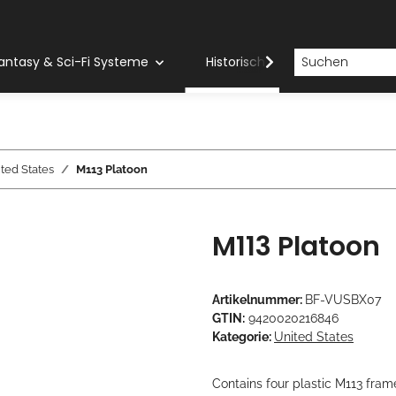
antasy & Sci-Fi Systeme
Historische Systeme
H
ted States
M113 Platoon
M113 Platoon
Artikelnummer:
BF-VUSBX07
GTIN:
9420020216846
Kategorie:
United States
Contains four plastic M113 fr