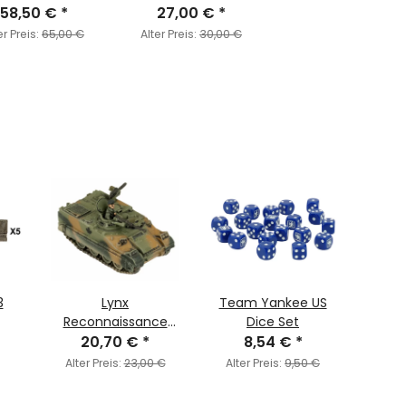
58,50 €
*
27,00 €
*
er Preis:
65,00 €
Alter Preis:
30,00 €
3
Lynx
Team Yankee US
Grizz
Reconnaissance
Dice Set
4
Patrol (Canadian)
20,70 €
*
8,54 €
*
Alter
Alter Preis:
23,00 €
Alter Preis:
9,50 €