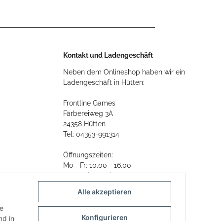
Kontakt und Ladengeschäft
Neben dem Onlineshop haben wir ein
Ladengeschäft in Hütten:
Frontline Games
Färbereiweg 3A
24358 Hütten
Tel: 04353-991314
Öffnungszeiten:
Mo - Fr: 10.00 - 16.00
Oder mit Terminvereinbarung
Alle akzeptieren
E-Mail:
info@frontlinegames.de
ie
Konfigurieren
d in