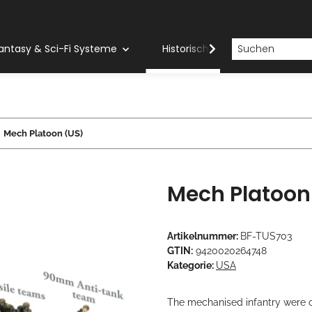
antasy & Sci-Fi Systeme
Historische Systeme
H
Mech Platoon (US)
Mech Platoon
Artikelnummer:
BF-TUS703
GTIN:
9420020264748
Kategorie:
USA
The mechanised infantry were o