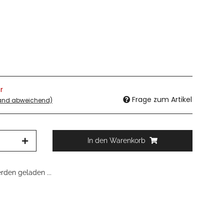
r
Frage zum Artikel
land abweichend)
In den Warenkorb
den geladen ...