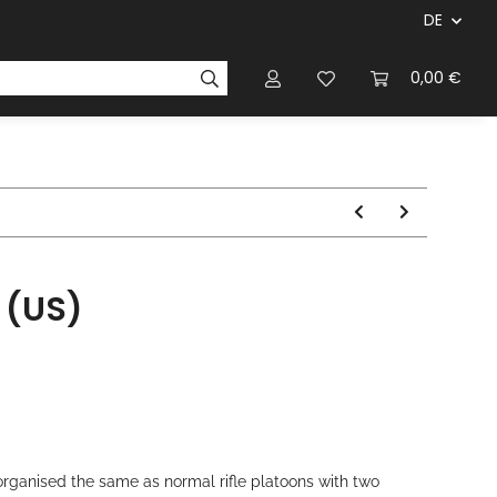
DE
ersteller & Firmen
Regelbücher
Magazinen & Li
0,00 €
 (US)
rganised the same as normal rifle platoons with two