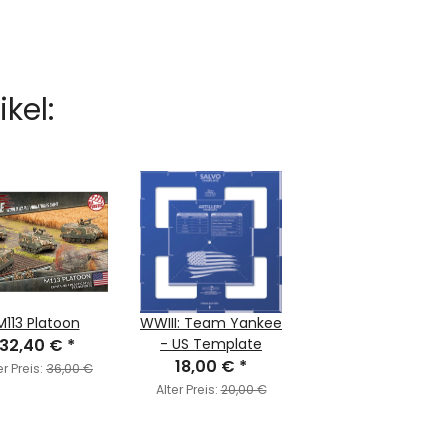
kel:
M113 Platoon
WWIII: Team Yankee
32,40 €
*
- US Template
18,00 €
*
er Preis:
36,00 €
Alter Preis:
20,00 €