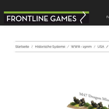
F
Startseite
Historische Systeme
WWIII - 15mm
USA