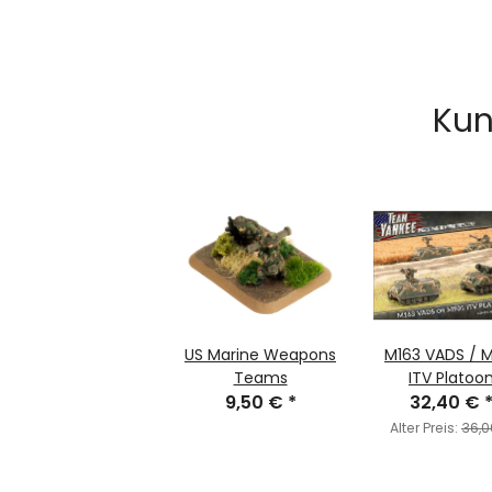
Kun
US Marine Weapons
M163 VADS / 
Teams
ITV Platoo
9,50 €
*
(USA/Israel
32,40 €
Alter Preis:
36,0