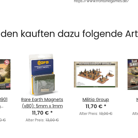
https://www.frontlinegames.de/
den kauften dazu folgende Arti
M901
Rare Earth Magnets
Militia Group
n
(x80): 5mm x 1mm
11,70 €
*
)
*
11,70 €
*
Alter Preis:
13,00 €
Alt
0 €
Alter Preis:
13,00 €