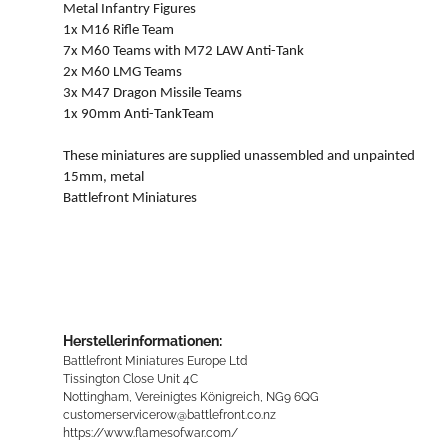
Metal Infantry Figures
1x M16 Rifle Team
7x M60 Teams with M72 LAW Anti-Tank
2x M60 LMG Teams
3x M47 Dragon Missile Teams
1x 90mm Anti-TankTeam
These miniatures are supplied unassembled and unpainted
15mm, metal
Battlefront Miniatures
Herstellerinformationen:
Battlefront Miniatures Europe Ltd
Tissington Close Unit 4C
Nottingham, Vereinigtes Königreich, NG9 6QG
customerservicerow@battlefront.co.nz
https://www.flamesofwar.com/