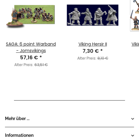
SAGA: 6 point Warband
Viking Hersir II
Vik
- Jomsvikings
7,30 €
*
57,16 €
*
Alter Preis:
8,10 €
Alter Preis:
63,51 €
Mehr über ...
Informationen