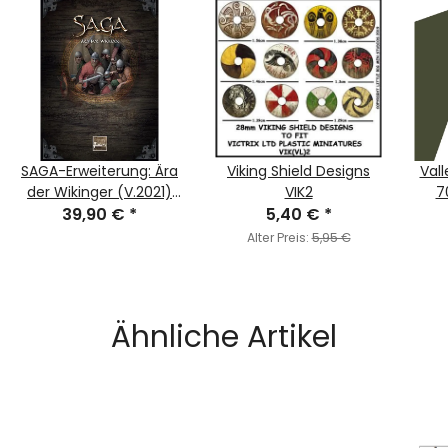
SAGA-Erweiterung: Ära
Viking Shield Designs
Vall
der Wikinger (V.2021)
VIK2
7
39,90 €
(Deutsch)
*
5,40 €
*
Alter Preis:
5,95 €
Ähnliche Artikel