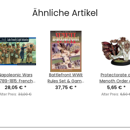
Ähnliche Artikel
Napoleonic Wars
Battlefront WWII:
Protectorate 
1789-1815: French
Rules Set & Game
Menoth Order 
ght Infantry (1812-
28,05 €
*
Component Cards
37,75 €
*
the Wall Palad
5,65 €
*
1815)
Alter Preis:
33,00 €
Alter Preis:
6,50 