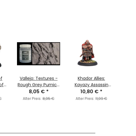
of
Vallejo: Textures -
Khador Allies:
Check
of
Rough Grey Pumice
Kayazy Assassin
C
in
8,05 €
(200ml)
*
Underboss
10,80 €
*
Cam
3
€
Alter Preis:
8,95 €
Alter Preis:
11,99 €