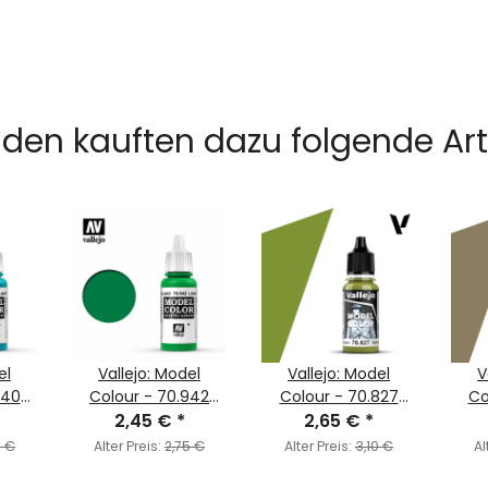
den kauften dazu folgende Arti
el
Vallejo: Model
Vallejo: Model
V
840
Colour - 70.942
Colour - 70.827
Co
ise
Light Green
2,45 €
*
Lime Green
2,65 €
*
Ston
(MC075)
(MC077)
5 €
Alter Preis:
2,75 €
Alter Preis:
3,10 €
Al