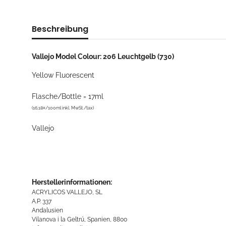
Beschreibung
Vallejo Model Colour: 206 Leuchtgelb (730)
Yellow Fluorescent
Flasche/Bottle = 17ml
(16,18¤/100ml inkl. MwSt./tax)
Vallejo
Herstellerinformationen:
ACRYLICOS VALLEJO, SL
A.P. 337
Andalusien
Vilanova i la Geltrú, Spanien, 8800