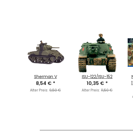
es: F4U
Sherman V
ISU-122/ISU-152
 Philip
8,54 €
*
10,35 €
*
€
od
*
Li
Alter Preis:
9,50 €
Alter Preis:
11,50 €
7,50 €