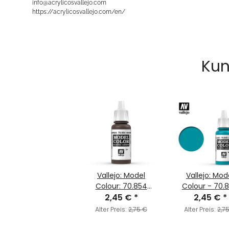
info@acrylicosvallejo.com
https://acrylicosvallejo.com/en/
Kun
Vallejo: Model
Vallejo: Mod
Colour: 70.854
Colour - 70.
Lasurbraun
2,45 €
*
Light Turquo
2,45 €
*
(MC204)
(MC068)
Alter Preis:
2,75 €
Alter Preis:
2,7