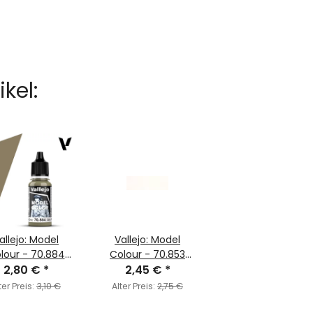
kel:
allejo: Model
Vallejo: Model
lour - 70.884
Colour - 70.853
e Grey (MC104)
2,80 €
*
White Glaze
2,45 €
*
(MC201)
ter Preis:
3,10 €
Alter Preis:
2,75 €