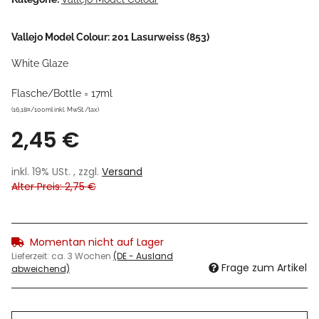
Vallejo Model Colour: 201 Lasurweiss (853)
White Glaze
Flasche/Bottle = 17ml
(16,18¤/100ml inkl. MwSt./tax)
2,45 €
inkl. 19% USt. , zzgl.
Versand
Alter Preis: 2,75 €
Momentan nicht auf Lager
Lieferzeit:
ca. 3 Wochen
(DE - Ausland
Frage zum Artikel
abweichend)