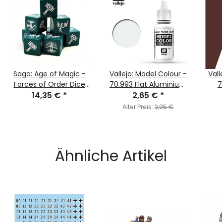
Saga: Age of Magic -
Vallejo: Model Colour -
Vall
Forces of Order Dice
70.993 Flat Aluminium
7
14,35 €
(8)
*
2,65 €
(MC151)
*
Alter Preis:
2,95 €
Ähnliche Artikel