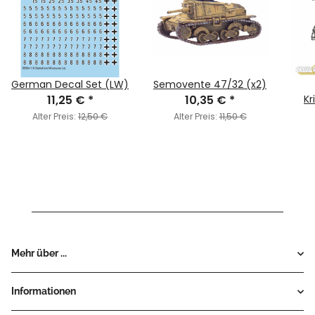
German Decal Set (LW)
Semovente 47/32 (x2)
11,25 €
*
10,35 €
*
Kr
Alter Preis:
12,50 €
Alter Preis:
11,50 €
Mehr über ...
Informationen