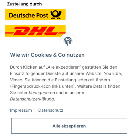
Wie wir Cookies & Co nutzen
Kontakt und Ladengeschäft
Durch Klicken auf „Alle akzeptieren“ gestatten Sie den
Neben dem Onlineshop haben wir ein Ladengeschäft in Hütten:
Einsatz folgender Dienste auf unserer Website: YouTube,
Vimeo. Sie können die Einstellung jederzeit ändern
Frontline Games
(Fingerabdruck-Icon links unten). Weitere Details finden
Färbereiweg 3A
Sie unter
Konfigurieren
und in unserer
24358 Hütten
Datenschutzerklärung
.
Tel: 04353-991314
Impressum
|
Datenschutz
Öffnungszeiten:
Mo - Fr: 10.00 - 16.00
Alle akzeptieren
Oder mit Terminvereinbarung