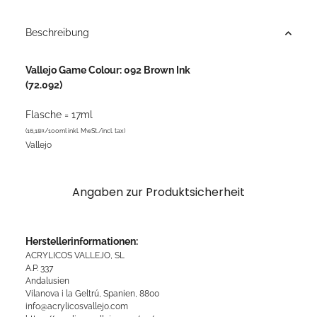
Beschreibung
Vallejo Game Colour: 092 Brown Ink
(72.092)
Flasche = 17ml
(16,18¤/100ml inkl. MwSt./incl. tax)
Vallejo
Angaben zur Produktsicherheit
Herstellerinformationen:
ACRYLICOS VALLEJO, SL
A.P. 337
Andalusien
Vilanova i la Geltrú, Spanien, 8800
info@acrylicosvallejo.com