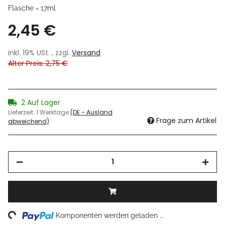
Flasche = 17ml
2,45 €
inkl. 19% USt. , zzgl.
Versand
Alter Preis: 2,75 €
2 Auf Lager
Lieferzeit:
1 Werktage
(DE - Ausland
Frage zum Artikel
abweichend)
ding...
Komponenten werden geladen ...