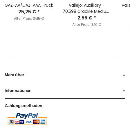
GAZ-AA/GAZ-AAA Truck
Vallejo: Auxilliary -
Vall
25,25 €
*
70.598 Crackle Medium
2,55 €
(MC198)
*
Alter Preis:
31,15 €
Alter Preis:
3,10 €
Mehr über ...
Informationen
Zahlungsmethoden