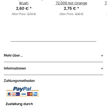
Brush
72.009 Hot Orange
7
2,60 €
*
2,75 €
*
Alter Preis:
2,70 €
Alter Preis:
3,10 €
Mehr über ...
Informationen
Zahlungsmethoden