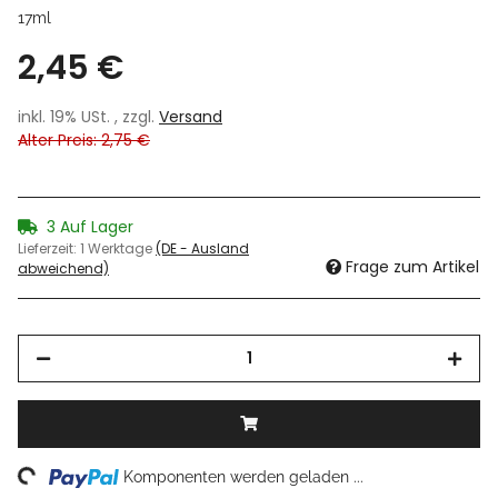
17ml
2,45 €
inkl. 19% USt. , zzgl.
Versand
Alter Preis: 2,75 €
3 Auf Lager
Lieferzeit:
1 Werktage
(DE - Ausland
Frage zum Artikel
abweichend)
ing...
Komponenten werden geladen ...