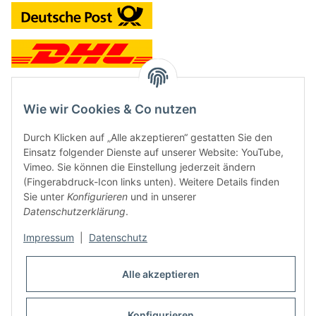
Wie wir Cookies & Co nutzen
Kontakt und Ladengeschäft
Durch Klicken auf „Alle akzeptieren“ gestatten Sie den
Neben dem Onlineshop haben wir ein Ladengeschäft in Hütten:
Einsatz folgender Dienste auf unserer Website: YouTube,
Vimeo. Sie können die Einstellung jederzeit ändern
Frontline Games
(Fingerabdruck-Icon links unten). Weitere Details finden
Färbereiweg 3A
Sie unter
Konfigurieren
und in unserer
24358 Hütten
Datenschutzerklärung
.
Tel: 04353-991314
Impressum
|
Datenschutz
Öffnungszeiten:
Mo - Fr: 10.00 - 16.00
Alle akzeptieren
Oder mit Terminvereinbarung
E-Mail:
info@frontlinegames.de
Konfigurieren