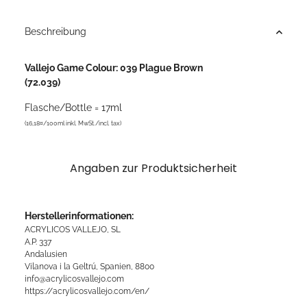
Beschreibung
Vallejo Game Colour: 039 Plague Brown
(72.039)
Flasche/Bottle = 17ml
(16,18¤/100ml inkl. MwSt./incl. tax)
Angaben zur Produktsicherheit
Herstellerinformationen:
ACRYLICOS VALLEJO, SL
A.P. 337
Andalusien
Vilanova i la Geltrú, Spanien, 8800
info@acrylicosvallejo.com
https://acrylicosvallejo.com/en/