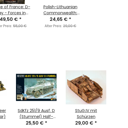
le of France: D-
Polish-Lithuanian
y - Forces in
Commonwealth:
mandy, 1944 &
49,50 €
*
Wallachian Cavalry
24,65 €
*
es of War Code
er Preis:
55,00 €
Alter Preis:
29,00 €
eer
SdKfz 251/9 Ausf. D
StuG.IV mit
Wor
ar)
(Stummel) Half-
Schürzen
Ge
25,50 €
Track
*
29,00 €
*
Platoo
2