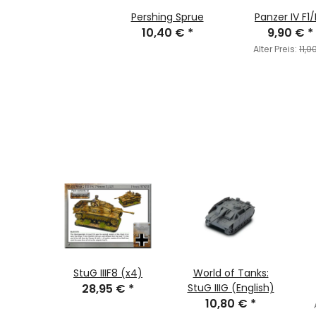
Pershing Sprue
Panzer IV F1/
10,40 €
*
9,90 €
*
Alter Preis:
11,0
 Tank
StuG IIIF8 (x4)
World of Tanks:
(EW)
28,95 €
*
StuG IIIG (English)
€
*
10,80 €
*