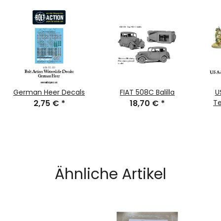
German Heer Decals
FIAT 508C Balilla
U
2,75 €
*
18,70 €
*
T
Ähnliche Artikel