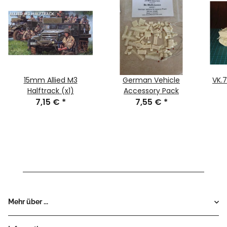
15mm Allied M3
German Vehicle
VK.
Halftrack (x1)
Accessory Pack
7,15 €
*
7,55 €
*
Mehr über ...