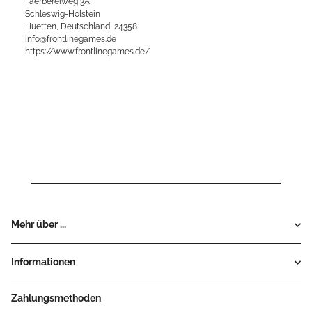
Faerbereiweg 3A
Schleswig-Holstein
Huetten, Deutschland, 24358
info@frontlinegames.de
https://www.frontlinegames.de/
Mehr über ...
Informationen
Zahlungsmethoden