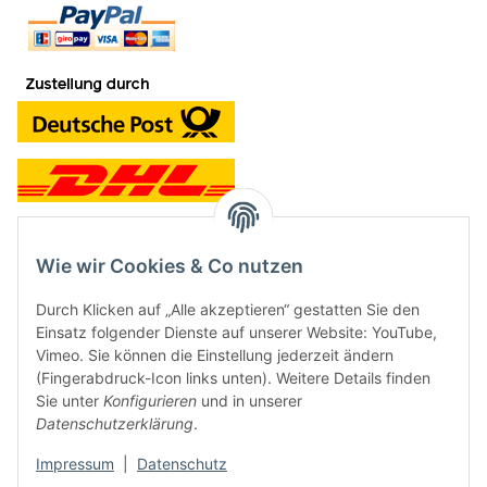
Wie wir Cookies & Co nutzen
Kontakt und Ladengeschäft
Durch Klicken auf „Alle akzeptieren“ gestatten Sie den
Neben dem Onlineshop haben wir ein Ladengeschäft in Hütten:
Einsatz folgender Dienste auf unserer Website: YouTube,
Vimeo. Sie können die Einstellung jederzeit ändern
Frontline Games
(Fingerabdruck-Icon links unten). Weitere Details finden
Färbereiweg 3A
Sie unter
Konfigurieren
und in unserer
24358 Hütten
Datenschutzerklärung
.
Tel: 04353-991314
Impressum
|
Datenschutz
Öffnungszeiten: