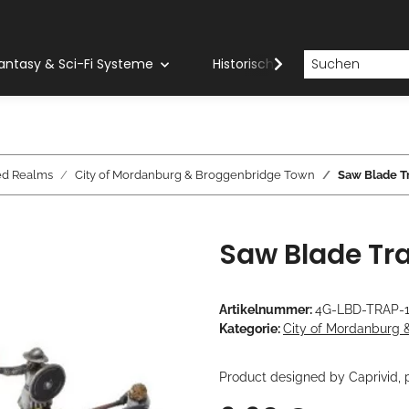
antasy & Sci-Fi Systeme
Historische Systeme
H
ed Realms
City of Mordanburg & Broggenbridge Town
Saw Blade T
Saw Blade Tr
Artikelnummer:
4G-LBD-TRAP-
Kategorie:
City of Mordanburg 
Product designed by Caprivid,