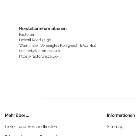
Herstellerinformationen:
Factorum
Deveril Road 34-36
Warminster, Vereinigtes Königreich, BA12 7BZ
contact@factorum.co.uk
https://factorum.co.uk/
Mehr über ...
Informationen
Liefer- und Versandkosten
Sitemap