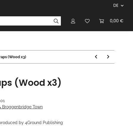
DE
ersteller & Firmen
Regelbücher
Magazinen & Li
0,00 €
raps (Wood x3)
aps (Wood x3)
101
& Broggenbridge Town
 produced by 4Ground Publishing