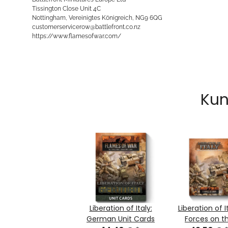
Tissington Close Unit 4C
Nottingham, Vereinigtes Königreich, NG9 6QG
customerservicerow@battlefront.co.nz
https://www.flamesofwar.com/
Kun
Liberation of Italy:
Liberation of It
German Unit Cards
Forces on t