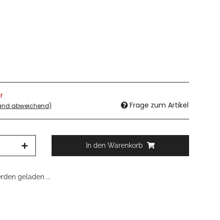
r
Frage zum Artikel
land abweichend)
In den Warenkorb
den geladen ...