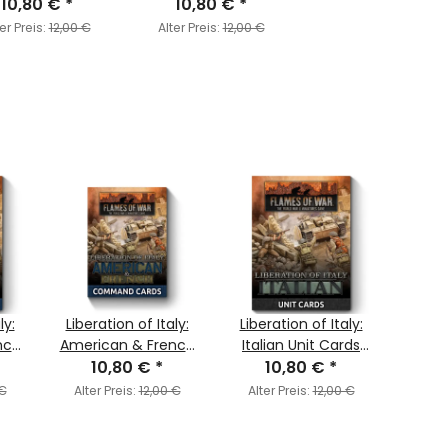
10,80 €
Cards
*
Command Cards
10,80 €
*
er Preis:
12,00 €
Alter Preis:
12,00 €
ly:
Liberation of Italy:
Liberation of Italy:
Liber
nch
American & French
Italian Unit Cards
Ital
Command Cards
10,80 €
*
(Axis & Allied)
10,80 €
*
Cards 
 €
Alter Preis:
12,00 €
Alter Preis:
12,00 €
Alte