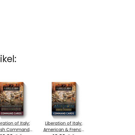
kel:
eration of Italy:
Liberation of Italy:
itish Command
American & French