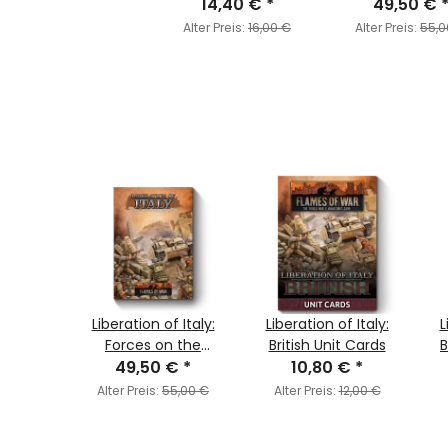
14,40 €
*
Southern Fro
49,50 €
1944-1945 + f
Alter Preis:
16,00 €
Alter Preis:
55,0
Warriors of Ca
Cards
tless
Liberation of Italy:
Liberation of Italy:
L
t
Forces on the
British Unit Cards
€
*
Southern Front,
49,50 €
*
10,80 €
*
1944-1945 + free
Alter Preis:
55,00 €
Alter Preis:
12,00 €
Warriors of Cassino
Cards