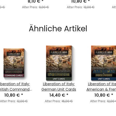
nt,
*
Cards (Axis & Allied)
8,10 €
*
(Axis & Allied)
10,80 €
*
ree
0 €
Alter Preis:
9,00 €
Alter Preis:
12,00 €
Alt
ssino
Ähnliche Artikel
iberation of Italy:
Liberation of Italy:
Liberation of Ita
British Command
German Unit Cards
American & Fre
10,80 €
Cards
*
14,40 €
*
Unit Cards
10,80 €
*
Alter Preis:
12,00 €
Alter Preis:
16,00 €
Alter Preis:
12,00