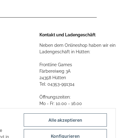
Kontakt und Ladengeschäft
Neben dem Onlineshop haben wir ein
Ladengeschäft in Hütten:
Frontline Games
Färbereiweg 3A
24358 Hütten
Tel: 04353-991314
Öffnungszeiten:
Mo - Fr: 10.00 - 16.00
Oder mit Terminvereinbarung
Alle akzeptieren
E-Mail:
info@frontlinegames.de
ie
Konfigurieren
d in