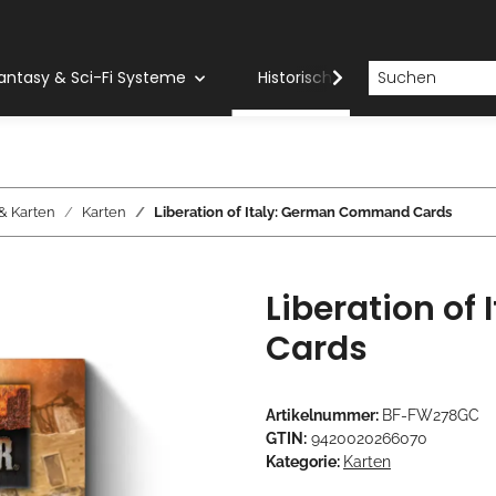
antasy & Sci-Fi Systeme
Historische Systeme
H
& Karten
Karten
Liberation of Italy: German Command Cards
Liberation o
Cards
Artikelnummer:
BF-FW278GC
GTIN:
9420020266070
Kategorie:
Karten