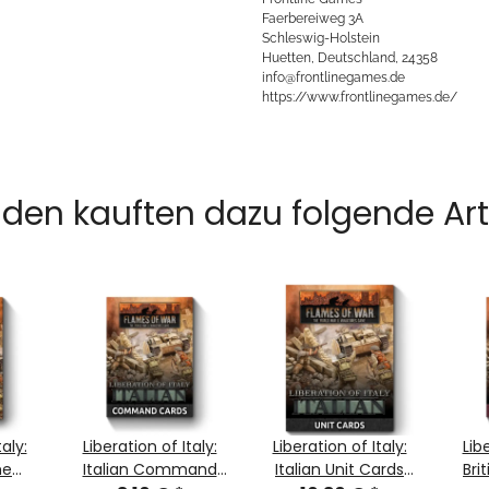
Faerbereiweg 3A
Schleswig-Holstein
Huetten, Deutschland, 24358
info@frontlinegames.de
https://www.frontlinegames.de/
den kauften dazu folgende Arti
aly:
Liberation of Italy:
Liberation of Italy:
Lib
he
Italian Command
Italian Unit Cards
Br