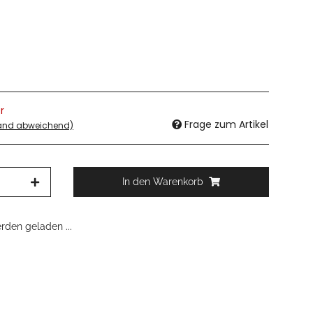
r
Frage zum Artikel
land abweichend)
In den Warenkorb
den geladen ...