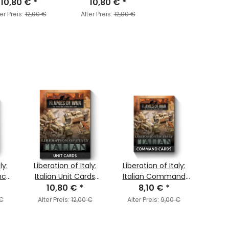
Unit Cards
10,80 €
*
(Axis & Allied)
10,80 €
*
er Preis:
12,00 €
Alter Preis:
12,00 €
ly:
Liberation of Italy:
Liberation of Italy:
Liber
nch
Italian Unit Cards
Italian Command
ds
(Axis & Allied)
10,80 €
*
Cards (Axis & Allied)
8,10 €
*
2
 €
Alter Preis:
12,00 €
Alter Preis:
9,00 €
Alter