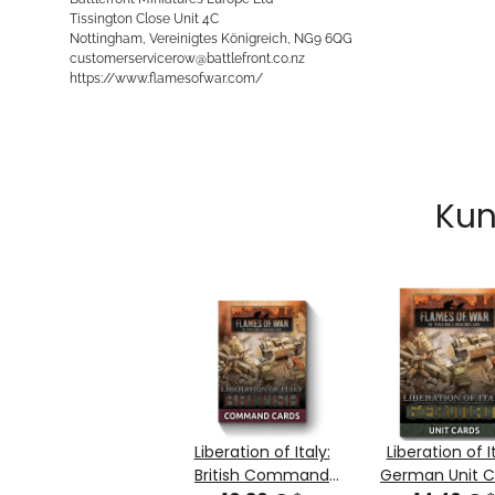
Tissington Close Unit 4C
Nottingham, Vereinigtes Königreich, NG9 6QG
customerservicerow@battlefront.co.nz
https://www.flamesofwar.com/
Kun
Liberation of Italy:
Liberation of It
British Command
German Unit C