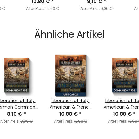
Command Cards
10,80 €
*
8,10 €
Cards
*
0 €
Alter Preis:
12,00 €
Alter Preis:
9,00 €
Alt
Ähnliche Artikel
iberation of Italy:
Liberation of Italy:
Liberation of Ita
erman Command
American & French
American & Fre
8,10 €
Cards
*
Unit Cards
10,80 €
*
Command Car
10,80 €
*
Alter Preis:
9,00 €
Alter Preis:
12,00 €
Alter Preis:
12,00