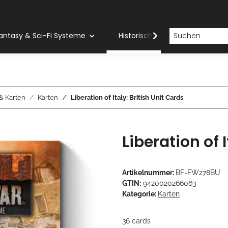
antasy & Sci-Fi Systeme
Historische Systeme
H
& Karten
Karten
Liberation of Italy: British Unit Cards
Liberation of 
Artikelnummer:
BF-FW278BU
GTIN:
9420020266063
Kategorie:
Karten
36 cards