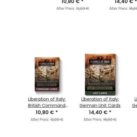
10,80 €
Cards
*
14,40 €
*
Alter Preis:
12,00 €
Alter Preis:
16,0
 Italy:
Liberation of Italy:
Liberation of Italy:
L
 the
British Command
German Unit Cards
G
ront,
€
*
10,80 €
Cards
*
14,40 €
*
+ free
5,00 €
Alter Preis:
12,00 €
Alter Preis:
16,00 €
Cassino