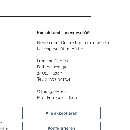
Kontakt und Ladengeschäft
Neben dem Onlineshop haben wir ein
Ladengeschäft in Hütten:
Frontline Games
Färbereiweg 3A
24358 Hütten
Tel: 04353-991314
Öffnungszeiten:
Mo - Fr: 10.00 - 16.00
Oder mit Terminvereinbarung
Alle akzeptieren
E-Mail:
info@frontlinegames.de
ie
Konfigurieren
d in