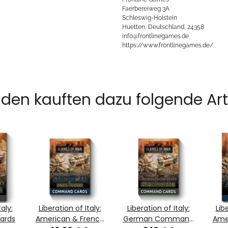
Faerbereiweg 3A
Schleswig-Holstein
Huetten, Deutschland, 24358
info@frontlinegames.de
https://www.frontlinegames.de/
den kauften dazu folgende Arti
aly:
Liberation of Italy:
Liberation of Italy:
Lib
ards
American & French
German Command
Ame