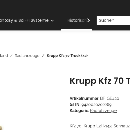
antasy & Sci-Fi Systeme
Historische Systeme
H
land
Radfahrzeuge
Krupp Kfz 70 Truck (x2)
Krupp Kfz 70 
Artikelnummer:
BF-GE420
GTIN:
9420020202269
Kategorie:
Radfahrzeuge
Kfz 70, Krupp L2H-143 'Schnauzer