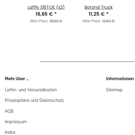
 II
Laffly S15TOE (x2)
Botond Truck
€
*
16,65 €
*
11,25 €
*
,50 €
Alter Preis:
18,50 €
Alter Preis:
12,50 €
Mehr über ...
Informationen
Liefer- und Versandkosten
Sitemap
Privatsphäre und Datenschutz
AGB
Impressum
Index