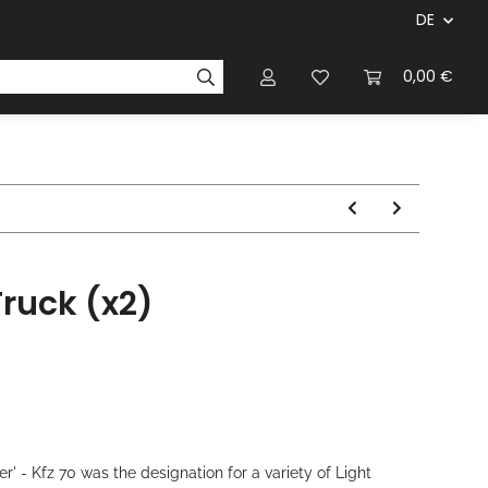
DE
ersteller & Firmen
Regelbücher
Magazinen & Li
0,00 €
Truck (x2)
' - Kfz 70 was the designation for a variety of Light