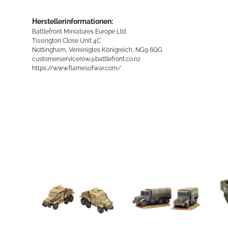
Herstellerinformationen:
Battlefront Miniatures Europe Ltd
Tissington Close Unit 4C
Nottingham, Vereinigtes Königreich, NG9 6QG
customerservicerow@battlefront.co.nz
https://www.flamesofwar.com/