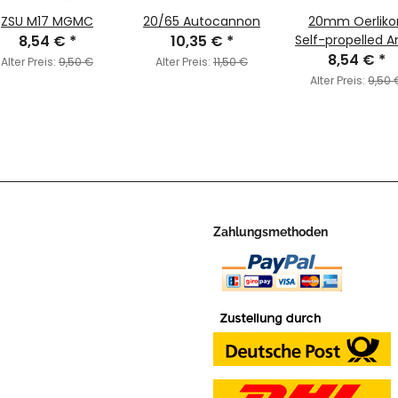
ZSU M17 MGMC
20/65 Autocannon
20mm Oerliko
8,54 €
*
10,35 €
*
Self-propelled A
Aircraft Gun
8,54 €
*
Alter Preis:
9,50 €
Alter Preis:
11,50 €
Alter Preis:
9,50 
Zahlungsmethoden