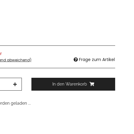
r
Frage zum Artikel
land abweichend)
In den Warenkorb
den geladen ...