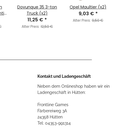
n
Dovunque 35 3-ton
Opel Maultier (x2)
Prot
nti-
Truck (x2)
9,03 €
*
Scrut
11,25 €
*
Alter Preis:
9,50 €
€
Alter Preis:
12,50 €
Alte
Kontakt und Ladengeschäft
Neben dem Onlineshop haben wir ein
Ladengeschäft in Hütten:
Frontline Games
Färbereiweg 3A
24358 Hütten
Tel: 04353-991314