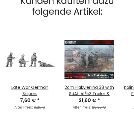
Kunden kauften dazu
folgende Artikel:
Late War German
2cm Flakvierling 38 with
Koli
Snipers
SdAh 51/52 Trailer &
P
7,60 €
*
21,60 €
Crew
*
Alter Preis:
8,25 €
Alter Preis:
26,35 €