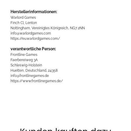
Herstellerinformationen:
Warlord Games
Finch Cl, Lenton
Nottingham, Vereinigtes Königreich, NG7 2NN
info@warlordgames.com
https://eu.warlordgames.com/
verantwortliche Person:
Frontline Games
Faerbereiweg 3A
Schleswig-Holstein
Huetten, Deutschland, 24358
info@frontlinegames.de
https://www.frontlinegames.de/