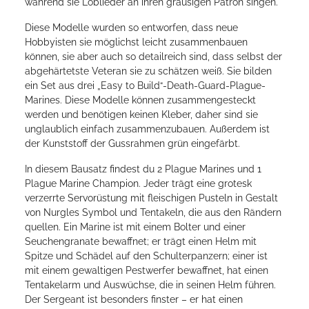
während sie Loblieder an ihren grausigen Patron singen.
Diese Modelle wurden so entworfen, dass neue
Hobbyisten sie möglichst leicht zusammenbauen
können, sie aber auch so detailreich sind, dass selbst der
abgehärtetste Veteran sie zu schätzen weiß. Sie bilden
ein Set aus drei „Easy to Build“-Death-Guard-Plague-
Marines. Diese Modelle können zusammengesteckt
werden und benötigen keinen Kleber, daher sind sie
unglaublich einfach zusammenzubauen. Außerdem ist
der Kunststoff der Gussrahmen grün eingefärbt.
In diesem Bausatz findest du 2 Plague Marines und 1
Plague Marine Champion. Jeder trägt eine grotesk
verzerrte Servorüstung mit fleischigen Pusteln in Gestalt
von Nurgles Symbol und Tentakeln, die aus den Rändern
quellen. Ein Marine ist mit einem Bolter und einer
Seuchengranate bewaffnet; er trägt einen Helm mit
Spitze und Schädel auf den Schulterpanzern; einer ist
mit einem gewaltigen Pestwerfer bewaffnet, hat einen
Tentakelarm und Auswüchse, die in seinen Helm führen.
Der Sergeant ist besonders finster – er hat einen