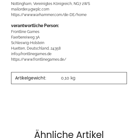
Nottingham, Vereinigtes Königreich, NG7 2WS
mailorder@gwplc.com
https://www.warhammer.com/de-DE/home
verantwortliche Person:
Frontline Games
Faerbereiweg 3A
Schleswig-Holstein
Huetten, Deutschland, 24358
info@frontlinegames.de
https://www.frontlinegames.de/
Artikelgewicht:
0,10
kg
Ähnliche Artikel