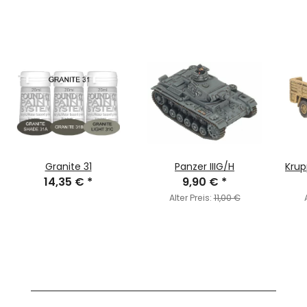
Granite 31
Panzer IIIG/H
Krup
14,35 €
*
9,90 €
*
Alter Preis:
11,00 €