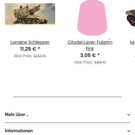
Lorraine Schlepper
Citadel Layer: Fulgrim
M4
11,25 €
*
Pink
3,05 €
*
Alter Preis:
12,50 €
Alter Preis:
3,60 €
Mehr über ...
Informationen