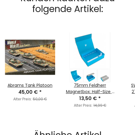
folgende Artikel:
Abrams Tank Platoon
75mm Feldherr
S
45,00 €
*
Magnetbox: Half-Size -
2
13,50 €
Blau, Leer
*
Alter Preis:
50,00 €
Alter Preis:
14,99 €