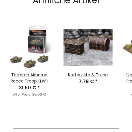
Ähnliche Artikel
Tetrarch Airborne
Kofferkiste & Truhe
12
Recce Troop (LW)
7,79 €
*
Pl
31,50 €
*
Alter Preis:
35,00 €