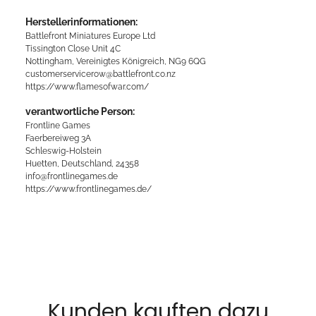
Herstellerinformationen:
Battlefront Miniatures Europe Ltd
Tissington Close Unit 4C
Nottingham, Vereinigtes Königreich, NG9 6QG
customerservicerow@battlefront.co.nz
https://www.flamesofwar.com/
verantwortliche Person:
Frontline Games
Faerbereiweg 3A
Schleswig-Holstein
Huetten, Deutschland, 24358
info@frontlinegames.de
https://www.frontlinegames.de/
Kunden kauften dazu