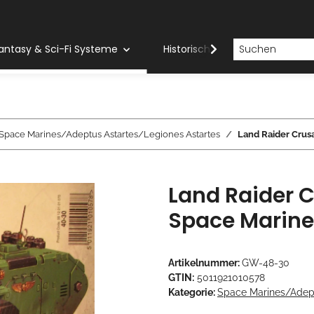
antasy & Sci-Fi Systeme
Historische Systeme
H
Space Marines/Adeptus Astartes/Legiones Astartes
Land Raider Crus
Land Raider 
Space Marine
Artikelnummer:
GW-48-30
GTIN:
5011921010578
Kategorie:
Space Marines/Adept