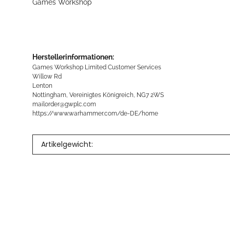
Games Workshop
Herstellerinformationen:
Games Workshop Limited Customer Services
Willow Rd
Lenton
Nottingham, Vereinigtes Königreich, NG7 2WS
mailorder@gwplc.com
https://www.warhammer.com/de-DE/home
Artikelgewicht: