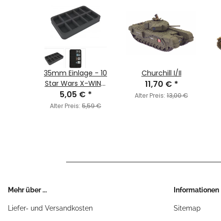
 Stealth
35mm Einlage - 10
Churchill I/II
its
Star Wars X-WING
11,70 €
*
€
*
Raumschiffe
5,05 €
*
Alter Preis:
13,00 €
1,50 €
Alter Preis:
5,59 €
Mehr über ...
Informationen
Liefer- und Versandkosten
Sitemap