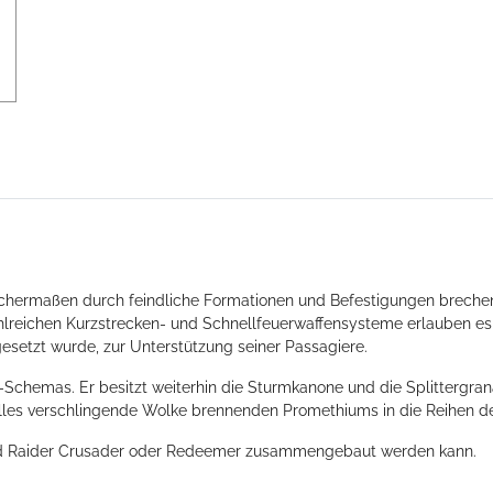
eichermaßen durch feindliche Formationen und Befestigungen breche
hlreichen Kurzstrecken- und Schnellfeuerwaffensysteme erlauben e
setzt wurde, zur Unterstützung seiner Passagiere.
-Schemas. Er besitzt weiterhin die Sturmkanone und die Splittergra
alles verschlingende Wolke brennenden Promethiums in die Reihen d
and Raider Crusader oder Redeemer zusammengebaut werden kann.