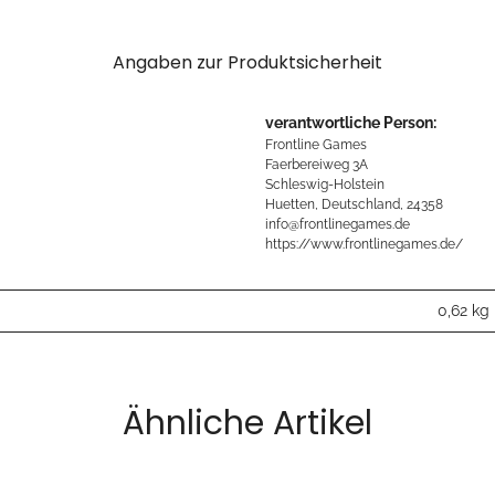
Angaben zur Produktsicherheit
verantwortliche Person:
Frontline Games
Faerbereiweg 3A
Schleswig-Holstein
Huetten, Deutschland, 24358
info@frontlinegames.de
https://www.frontlinegames.de/
0,62
kg
Ähnliche Artikel