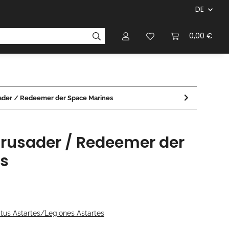
DE
ersteller & Firmen
Regelbücher
Magazinen & Li
0,00 €
ader / Redeemer der Space Marines
Crusader / Redeemer der
s
us Astartes/Legiones Astartes