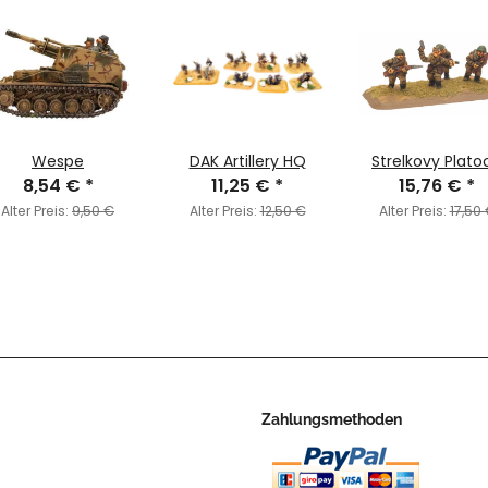
Wespe
DAK Artillery HQ
Strelkovy Plato
8,54 €
*
11,25 €
*
15,76 €
*
Alter Preis:
9,50 €
Alter Preis:
12,50 €
Alter Preis:
17,50
Zahlungsmethoden