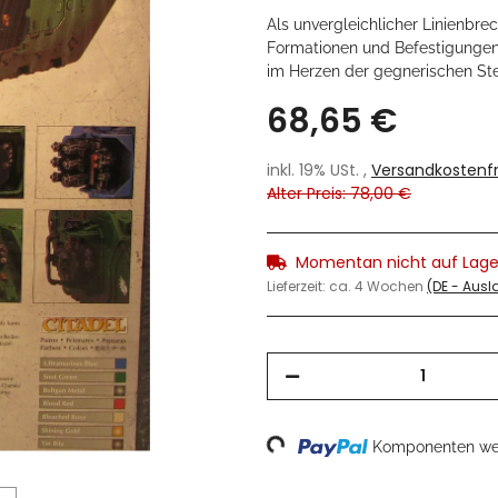
Als unvergleichlicher Linienbr
Formationen und Befestigungen
im Herzen der gegnerischen St
68,65 €
inkl. 19% USt. ,
Versandkostenfr
Alter Preis: 78,00 €
Momentan nicht auf Lage
Lieferzeit:
ca. 4 Wochen
(DE - Aus
Komponenten wer
Loading...