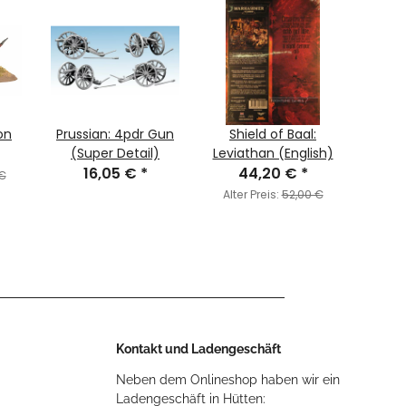
on
Prussian: 4pdr Gun
Shield of Baal:
Va
(Super Detail)
Leviathan (English)
Col
16,05 €
*
44,20 €
*
Gunm
 €
Alter Preis:
52,00 €
Alte
Kontakt und Ladengeschäft
Neben dem Onlineshop haben wir ein
Ladengeschäft in Hütten: