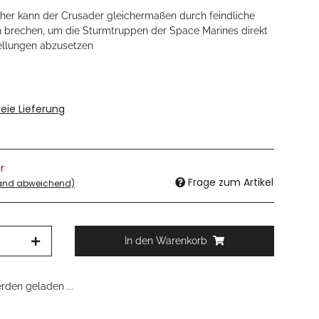
echer kann der Crusader gleichermaßen durch feindliche
 brechen, um die Sturmtruppen der Space Marines direkt
ellungen abzusetzen
eie Lieferung
r
Frage zum Artikel
land abweichend)
In den Warenkorb
den geladen ...