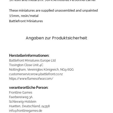
1x resin and metal BTR-50PK Armoured Personnel Carrier
These miniatures are supplied unassembled and unpainted
15mm, resin/metal
Battlefront Miniatures
Angaben zur Produktsicherheit
Herstellerinformationen:
Battlefront Miniatures Europe Ltd
Tissington Close Unit 4C
Nottingham, Vereinigtes Königreich, NG9 6QG
customerservicerow@battlefront.co.nz
https://www.flamesofwar.com/
verantwortliche Person:
Frontline Games
Faerbereiweg 3A
Schleswig-Holstein
Huetten, Deutschland, 24358
info@frontlinegames.de