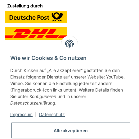
Wie wir Cookies & Co nutzen
Kontakt und Ladengeschäft
Durch Klicken auf „Alle akzeptieren“ gestatten Sie den
Neben dem Onlineshop haben wir ein Ladengeschäft in Hütten:
Einsatz folgender Dienste auf unserer Website: YouTube,
Vimeo. Sie können die Einstellung jederzeit ändern
Frontline Games
(Fingerabdruck-Icon links unten). Weitere Details finden
Färbereiweg 3A
Sie unter
Konfigurieren
und in unserer
24358 Hütten
Datenschutzerklärung
.
Tel: 04353-991314
Impressum
|
Datenschutz
Öffnungszeiten:
Mo - Fr: 10.00 - 16.00
Alle akzeptieren
Oder mit Terminvereinbarung