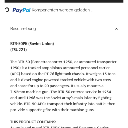
Loading...
Komponenten werden geladen ...
Beschreibung
BTR-50PK (Soviet Union)
(TSU221)
The BTR-50 (Bronetransporter 1950, or armoured transporter
1950) is a tracked amphibious armoured personnel carrier
(APC) based on the PT-76 light tank chassis. It weighs 15 tons
and is diesel engine powered tracked vehicle with two crew
and space for up to 20 passengers. It usually mounts a
7.62mm machine-gun. The BTR-50 entered service in 1954
and until 1966 was the Soviet army’s main infantry fighting
vehicle. BTR-50 APCs transport their infantry into battle, then
pro-vide supporting fire with their machine-guns
THIS PRODUCT CONTAINS: