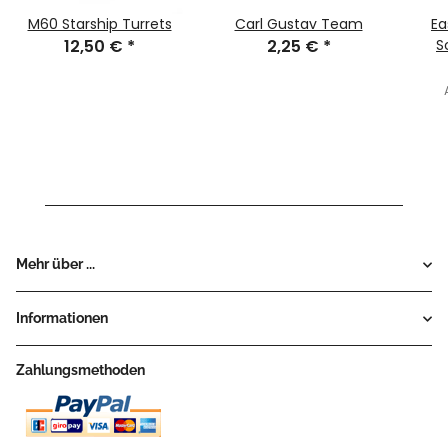
M60 Starship Turrets
Carl Gustav Team
Ea
12,50 €
*
2,25 €
*
S
Mehr über ...
Informationen
Zahlungsmethoden