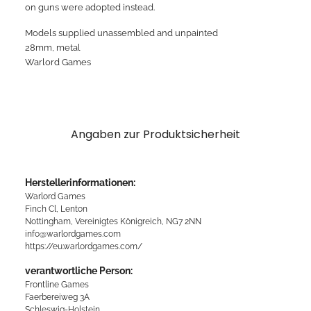
on guns were adopted instead.
Models supplied unassembled and unpainted
28mm, metal
Warlord Games
Angaben zur Produktsicherheit
Herstellerinformationen:
Warlord Games
Finch Cl, Lenton
Nottingham, Vereinigtes Königreich, NG7 2NN
info@warlordgames.com
https://eu.warlordgames.com/
verantwortliche Person:
Frontline Games
Faerbereiweg 3A
Schleswig-Holstein