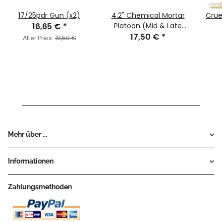
17/25pdr Gun (x2)
4.2" Chemical Mortar
Cruel
16,65 €
*
Platoon (Mid & Late
17,50 €
War)
*
Alter Preis:
18,50 €
Mehr über ...
Informationen
Zahlungsmethoden