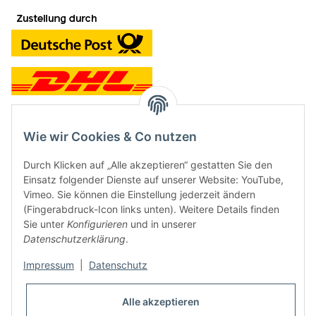
Wie wir Cookies & Co nutzen
Kontakt und Ladengeschäft
Durch Klicken auf „Alle akzeptieren“ gestatten Sie den
Neben dem Onlineshop haben wir ein Ladengeschäft in Hütten:
Einsatz folgender Dienste auf unserer Website: YouTube,
Vimeo. Sie können die Einstellung jederzeit ändern
Frontline Games
(Fingerabdruck-Icon links unten). Weitere Details finden
Färbereiweg 3A
Sie unter
Konfigurieren
und in unserer
24358 Hütten
Datenschutzerklärung
.
Tel: 04353-991314
Impressum
|
Datenschutz
Öffnungszeiten:
Mo - Fr: 10.00 - 16.00
Alle akzeptieren
Oder mit Terminvereinbarung