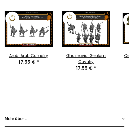
Arab: Arab Camelry
Ghaznavid: Ghulam
Ce
17,55 €
*
Cavalry
17,55 €
*
Mehr über ...