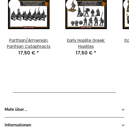
Parthian/Armenian:
Early Hoplite Greek:
It
Parthian Cataphracts
Hoplites
17,50 €
*
17,50 €
*
Mehr über ...
Informationen