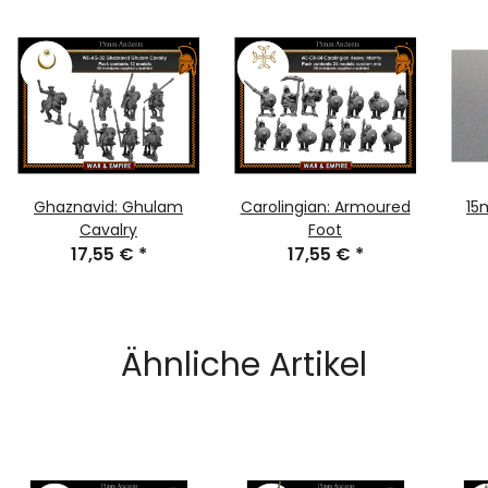
Ghaznavid: Ghulam
Carolingian: Armoured
15
Cavalry
Foot
17,55 €
*
17,55 €
*
Ähnliche Artikel