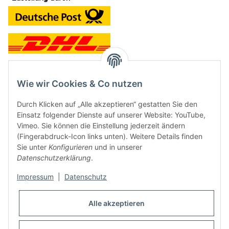
Wie wir Cookies & Co nutzen
Kontakt und Ladengeschäft
Durch Klicken auf „Alle akzeptieren“ gestatten Sie den
Neben dem Onlineshop haben wir ein Ladengeschäft in Hütten:
Einsatz folgender Dienste auf unserer Website: YouTube,
Vimeo. Sie können die Einstellung jederzeit ändern
Frontline Games
(Fingerabdruck-Icon links unten). Weitere Details finden
Färbereiweg 3A
Sie unter
Konfigurieren
und in unserer
24358 Hütten
Datenschutzerklärung
.
Tel: 04353-991314
Impressum
|
Datenschutz
Öffnungszeiten:
Mo - Fr: 10.00 - 16.00
Alle akzeptieren
Oder mit Terminvereinbarung
E-Mail:
info@frontlinegames.de