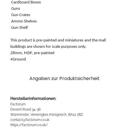
Cardboard Boxes
Guns
Gun Crates
Ammo Shelves
Gun Shelf
This product is pre-painted and miniatures and the mall
buildings are shown for scale purposes only.
28mm, MDF, pre-painted
4Ground
Angaben zur Produktsicherheit
Herstellerinformationen:
Factorum
Deveril Road 34-36
Warminster, Vereinigtes Königreich, BA12 7BZ
contact@factorum.co.uk
https://factorum.co.uk/