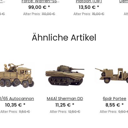
W-
Force: Waffen-SS
Platoon (LW)
Demo
99,00 €
Panther
*
13,50 €
*
Kampfgruppe
0 €
Alter Preis:
110,00 €
Alter Preis:
15,00 €
Al
Ähnliche Artikel
0/65 Autocannon
M4A1 Sherman DD
6pdr Portee
10,35 €
*
11,25 €
*
8,55 €
*
Alter Preis:
11,50 €
Alter Preis:
12,50 €
Alter Preis:
9,50 