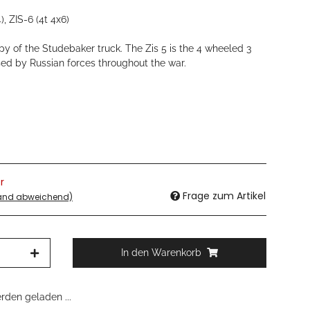
, ZIS-6 (4t 4x6)
py of the Studebaker truck. The Zis 5 is the 4 wheeled 3
sed by Russian forces throughout the war.
r
Frage zum Artikel
land abweichend)
In den Warenkorb
den geladen ...