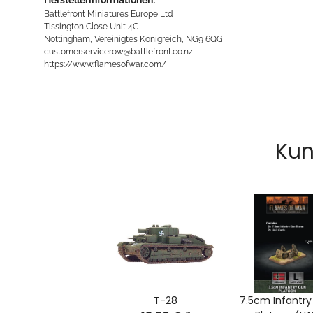
Battlefront Miniatures Europe Ltd
Tissington Close Unit 4C
Nottingham, Vereinigtes Königreich, NG9 6QG
customerservicerow@battlefront.co.nz
https://www.flamesofwar.com/
Kun
T-28
7.5cm Infantr