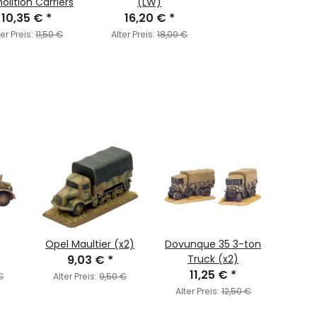
lition Carriers
(LW)
10,35 €
*
16,20 €
*
ter Preis:
11,50 €
Alter Preis:
18,00 €
Opel Maultier (x2)
Dovunque 35 3-ton
Prot
9,03 €
*
Truck (x2)
Scrut
11,25 €
*
€
Alter Preis:
9,50 €
Alter Preis:
12,50 €
Alte