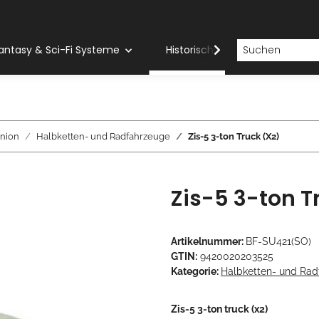
antasy & Sci-Fi Systeme
Historische Systeme
H
nion
Halbketten- und Radfahrzeuge
Zis-5 3-ton Truck (X2)
Zis-5 3-ton T
Artikelnummer:
BF-SU421(SO)
GTIN:
9420020203525
Kategorie:
Halbketten- und Rad
Zis-5 3-ton truck (x2)