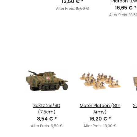
13,50 €
*
Platoon (L
16,65 €
Heer/SS)
*
Alter Preis:
15,00 €
Alter Preis:
18,5
0 Truck
SdKfz 251/9D
Motor Platoon (8th
2
(7.5cm)
Army)
€
*
8,54 €
*
16,20 €
*
2,50 €
Alter Preis:
9,50 €
Alter Preis:
18,00 €