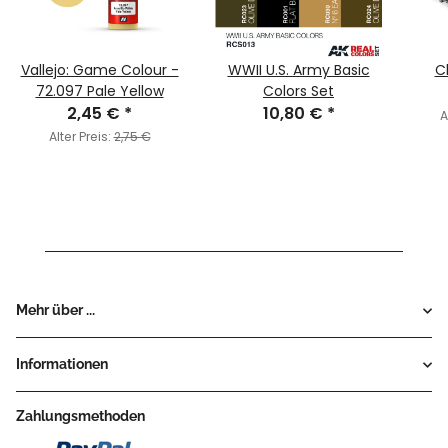
Vallejo: Game Colour -
WWII U.S. Army Basic
C
72.097 Pale Yellow
Colors Set
2,45 €
*
10,80 €
*
A
Alter Preis:
2,75 €
Mehr über ...
Informationen
Zahlungsmethoden