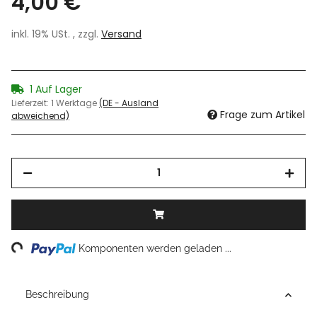
4,00 €
inkl. 19% USt. , zzgl.
Versand
1 Auf Lager
Lieferzeit:
1 Werktage
(DE - Ausland
Frage zum Artikel
abweichend)
ng...
Komponenten werden geladen ...
Beschreibung