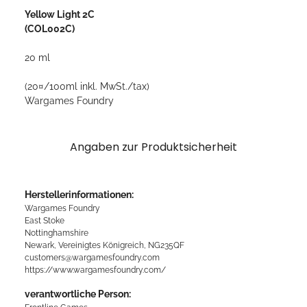
Yellow Light 2C
(COL002C)
20 ml
(20¤/100ml inkl. MwSt./tax)
Wargames Foundry
Angaben zur Produktsicherheit
Herstellerinformationen:
Wargames Foundry
East Stoke
Nottinghamshire
Newark, Vereinigtes Königreich, NG235QF
customers@wargamesfoundry.com
https://www.wargamesfoundry.com/
verantwortliche Person: