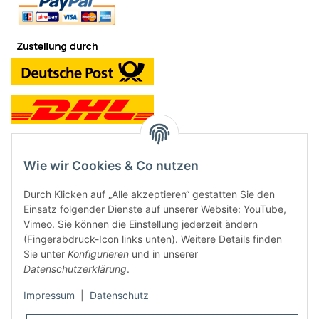
Wie wir Cookies & Co nutzen
Kontakt und Ladengeschäft
Durch Klicken auf „Alle akzeptieren“ gestatten Sie den
Neben dem Onlineshop haben wir ein Ladengeschäft in Hütten:
Einsatz folgender Dienste auf unserer Website: YouTube,
Vimeo. Sie können die Einstellung jederzeit ändern
Frontline Games
(Fingerabdruck-Icon links unten). Weitere Details finden
Färbereiweg 3A
Sie unter
Konfigurieren
und in unserer
24358 Hütten
Datenschutzerklärung
.
Tel: 04353-991314
Impressum
|
Datenschutz
Öffnungszeiten: