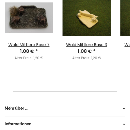
Wald Mittlere Base 7
Wald Mittlere Base 3
Wa
1,08 €
*
1,08 €
*
Alter Preis:
1,20 €
Alter Preis:
1,20 €
Mehr über ...
Informationen