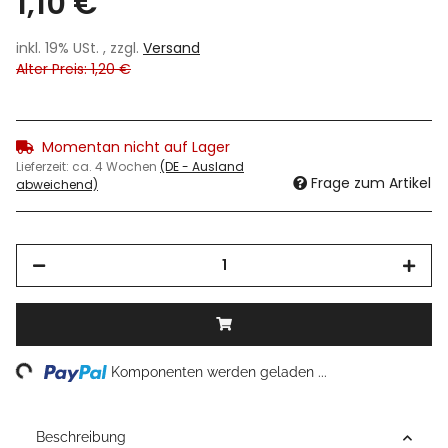
1,10 €
inkl. 19% USt. , zzgl.
Versand
Alter Preis: 1,20 €
Momentan nicht auf Lager
Lieferzeit:
ca. 4 Wochen
(DE - Ausland
Frage zum Artikel
abweichend)
ng...
Komponenten werden geladen ...
Beschreibung