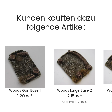
Kunden kauften dazu
folgende Artikel:
Woods Gun Base 1
Woods Large Base 2
Wo
1,20 €
*
2,15 €
*
Alter Preis:
2,40 €