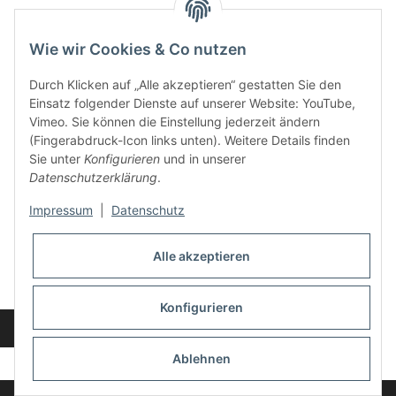
Wie wir Cookies & Co nutzen
Kontakt und Ladengeschäft
Durch Klicken auf „Alle akzeptieren“ gestatten Sie den
Neben dem Onlineshop haben wir ein Ladengeschäft in Hütten:
Einsatz folgender Dienste auf unserer Website: YouTube,
Vimeo. Sie können die Einstellung jederzeit ändern
Frontline Games
(Fingerabdruck-Icon links unten). Weitere Details finden
Färbereiweg 3A
Sie unter
Konfigurieren
und in unserer
24358 Hütten
Datenschutzerklärung
.
Tel: 04353-991314
Impressum
|
Datenschutz
Öffnungszeiten:
Mo - Fr: 10.00 - 16.00
Alle akzeptieren
Oder mit Terminvereinbarung
E-Mail:
info@frontlinegames.de
Konfigurieren
Widerrufsbutton
* Alle Preise inkl. gesetzlicher USt., zzgl.
Versand
Ablehnen