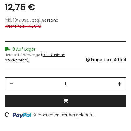
12,75 €
inkl. 19% USt. , zzgl.
Versand
Alter Preis: 14,50 €
8 Auf Lager
Lieferzeit:
1 Werktage
(DE - Ausland
Frage zum Artikel
abweichend)
ing...
Komponenten werden geladen ...