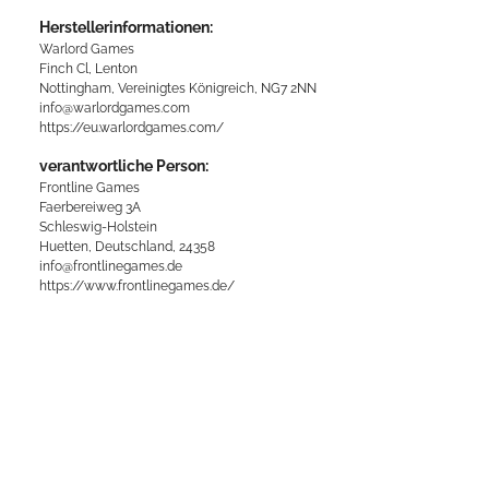
Herstellerinformationen:
Warlord Games
Finch Cl, Lenton
Nottingham, Vereinigtes Königreich, NG7 2NN
info@warlordgames.com
https://eu.warlordgames.com/
verantwortliche Person:
Frontline Games
Faerbereiweg 3A
Schleswig-Holstein
Huetten, Deutschland, 24358
info@frontlinegames.de
https://www.frontlinegames.de/