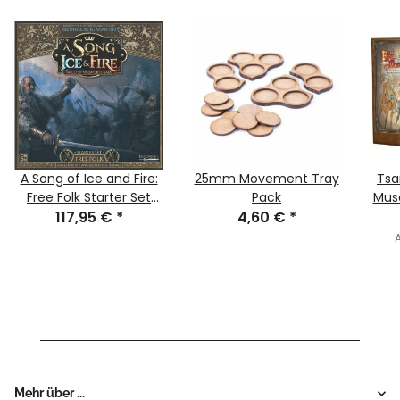
A Song of Ice and Fire:
25mm Movement Tray
Tsa
Free Folk Starter Set
Pack
Musc
117,95 €
(English)
*
4,60 €
*
A
Mehr über ...