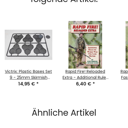
Victrix: Plastic Bases Set
Rapid Fire! Reloaded
Rap
9 - 25mm Skirmish
Extra - Additional Rules
Fas
Movement Trays
14,95 €
*
for World War Two Land
6,40 €
*
Ru
Battles
T
Ähnliche Artikel