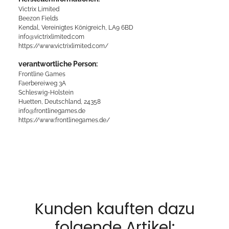
Victrix Limited
Beezon Fields
Kendal, Vereinigtes Königreich, LA9 6BD
info@victrixlimited.com
https://www.victrixlimited.com/
verantwortliche Person:
Frontline Games
Faerbereiweg 3A
Schleswig-Holstein
Huetten, Deutschland, 24358
info@frontlinegames.de
https://www.frontlinegames.de/
Kunden kauften dazu
folgende Artikel: