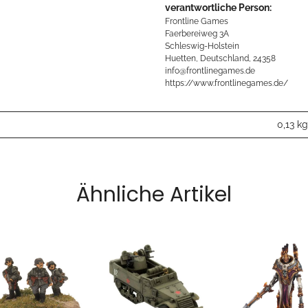
verantwortliche Person:
Frontline Games
Faerbereiweg 3A
Schleswig-Holstein
Huetten, Deutschland, 24358
info@frontlinegames.de
https://www.frontlinegames.de/
0,13
kg
Ähnliche Artikel