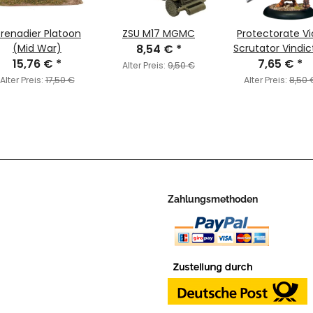
renadier Platoon
ZSU M17 MGMC
Protectorate V
(Mid War)
8,54 €
*
Scrutator Vindic
15,76 €
*
7,65 €
*
Alter Preis:
9,50 €
Alter Preis:
17,50 €
Alter Preis:
8,50 
Zahlungsmethoden