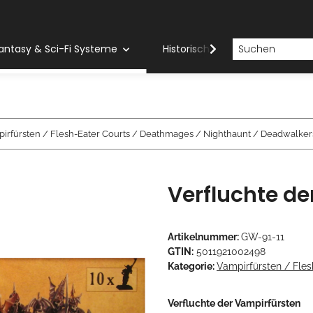
antasy & Sci-Fi Systeme
Historische Systeme
H
irfürsten / Flesh-Eater Courts / Deathmages / Nighthaunt / Deadwalker
Verfluchte de
Artikelnummer:
GW-91-11
GTIN:
5011921002498
Kategorie:
Vampirfürsten / Fle
Verfluchte der Vampirfürsten