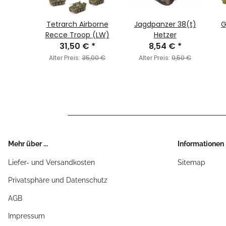
E (x2)
Tetrarch Airborne
Jagdpanzer 38(t)
G
€
*
Recce Troop (LW)
Hetzer
31,50 €
*
8,54 €
*
8,50 €
Alter Preis:
35,00 €
Alter Preis:
9,50 €
Mehr über ...
Informationen
Liefer- und Versandkosten
Sitemap
Privatsphäre und Datenschutz
AGB
Impressum