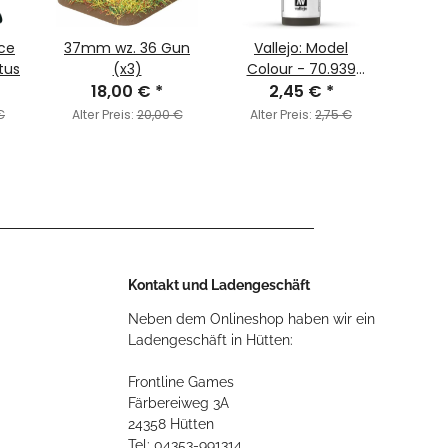
ice
37mm wz. 36 Gun
Vallejo: Model
O
tus
(x3)
Colour - 70.939
2
18,00 €
*
Smoke (MC181)
2,45 €
*
Alter
€
Alter Preis:
20,00 €
Alter Preis:
2,75 €
Kontakt und Ladengeschäft
Neben dem Onlineshop haben wir ein
Ladengeschäft in Hütten:
Frontline Games
Färbereiweg 3A
24358 Hütten
Tel: 04353-991314