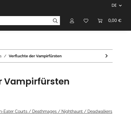
DE
ersteller & Firmen
Regelbücher
Magazinen & Li
0,00 €
s
Verfluchte der Vampirfürsten
r Vampirfürsten
sh-Eater Courts / Deathmages / Nighthaunt / Deadwalkers