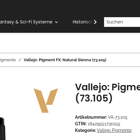
antasy & Sci-Fi Systeme
Historische Systeme
H
Pigmente
Vallejo: Pigment FX: Natural Sienna (73.105)
Vallejo: Pigm
(73.105)
Artikelnummer:
VA-73.105
GTIN:
18429551731055
Kategorie:
Vallejo Pigmente