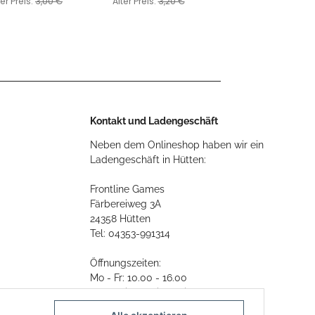
ter Preis:
3,00 €
Alter Preis:
3,20 €
Kontakt und Ladengeschäft
Neben dem Onlineshop haben wir ein
Ladengeschäft in Hütten:
Frontline Games
Färbereiweg 3A
24358 Hütten
Tel: 04353-991314
Öffnungszeiten:
Mo - Fr: 10.00 - 16.00
Oder mit Terminvereinbarung