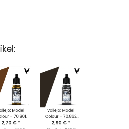
kel:
allejo: Model
Vallejo: Model
lour - 70.801
Colour - 70.862
rass (MC174)
2,70 €
*
Black Grey (MC168)
2,90 €
*