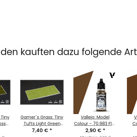
den kauften dazu folgende Arti
 Tiny
Gamer`s Grass: Tiny
Vallejo: Model
V
oss
Tufts Light Green
Colour - 70.983 Flat
Co
7,40 €
(2mm)
*
Earth (MC143)
2,90 €
*
B