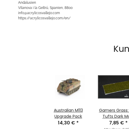
Andalusien
Vilanova i la Geltrú, Spanien, 8800
info@acrylicosvallejo.com
https://acrylicosvallejo.com/en/
Kun
Australian M113
Gamers Grass:
Upgrade Pack
Tufts Dark M
14,30 €
*
7,85 €
(2mm)
*