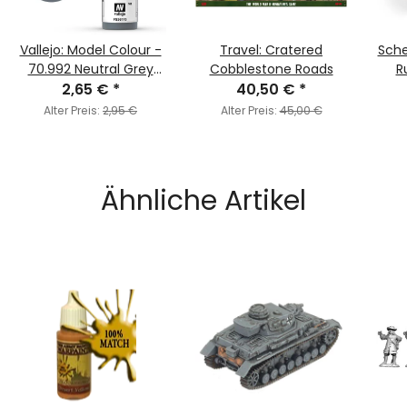
Vallejo: Model Colour -
Travel: Cratered
Sch
70.992 Neutral Grey
Cobblestone Roads
R
2,65 €
(MC160)
*
40,50 €
*
Alter Preis:
2,95 €
Alter Preis:
45,00 €
Ähnliche Artikel