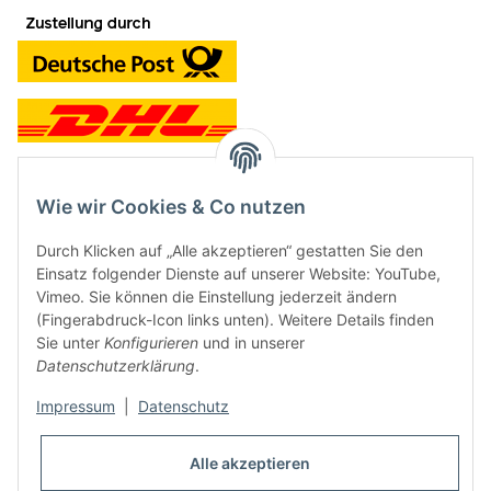
Wie wir Cookies & Co nutzen
Kontakt und Ladengeschäft
Durch Klicken auf „Alle akzeptieren“ gestatten Sie den
Neben dem Onlineshop haben wir ein Ladengeschäft in Hütten:
Einsatz folgender Dienste auf unserer Website: YouTube,
Vimeo. Sie können die Einstellung jederzeit ändern
Frontline Games
(Fingerabdruck-Icon links unten). Weitere Details finden
Färbereiweg 3A
Sie unter
Konfigurieren
und in unserer
24358 Hütten
Datenschutzerklärung
.
Tel: 04353-991314
Impressum
|
Datenschutz
Öffnungszeiten:
Mo - Fr: 10.00 - 16.00
Alle akzeptieren
Oder mit Terminvereinbarung