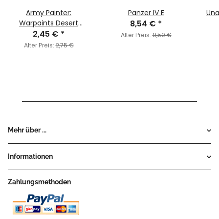
Army Painter:
Panzer IV E
Una
Warpaints Desert
8,54 €
*
2,45 €
Yellow
*
Alter Preis:
9,50 €
Alter Preis:
2,75 €
Mehr über ...
Informationen
Zahlungsmethoden