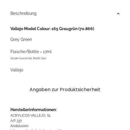
Beschreibung
Vallejo Model Colour: 165 Graugrün (70.866)
Grey Green
Flasche/Bottle = 17ml
(16,18¤/100ml inkl. MwSt./tax)
Vallejo
Angaben zur Produktsicherheit
Herstellerinformationen:
ACRYLICOS VALLEJO, SL
A.P. 337
Andalusien