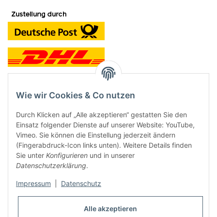
Wie wir Cookies & Co nutzen
Kontakt und Ladengeschäft
Durch Klicken auf „Alle akzeptieren“ gestatten Sie den
Neben dem Onlineshop haben wir ein Ladengeschäft in Hütten:
Einsatz folgender Dienste auf unserer Website: YouTube,
Vimeo. Sie können die Einstellung jederzeit ändern
Frontline Games
(Fingerabdruck-Icon links unten). Weitere Details finden
Färbereiweg 3A
Sie unter
Konfigurieren
und in unserer
24358 Hütten
Datenschutzerklärung
.
Tel: 04353-991314
Impressum
|
Datenschutz
Öffnungszeiten:
Mo - Fr: 10.00 - 16.00
Alle akzeptieren
Oder mit Terminvereinbarung