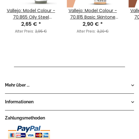
Vallejo: Model Colour -
Vallejo: Model Colour -
Vall
70.865 Oily Steel
70.815 Basic Skintone
70
2,65 €
(MC177)
*
2,90 €
(MC017)
*
Alter Preis:
2,95 €
Alter Preis:
3,20 €
Mehr über ...
Informationen
Zahlungsmethoden