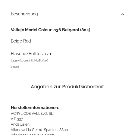
Beschreibung
Vallejo Model Colour: 036 Beigerot (804)
Beige Red
Flasche/Bottle = 17ml
(16,18¤/100ml inkl. MwSt./tax)
Vallejo
Angaben zur Produktsicherheit
Herstellerinformationen:
ACRYLICOS VALLEJO, SL
A.P. 337
Andalusien
Vilanova i la Geltrú, Spanien, 8800