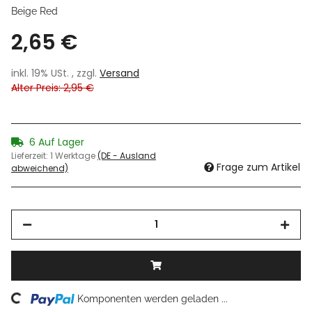
Beige Red
2,65 €
inkl. 19% USt. , zzgl.
Versand
Alter Preis: 2,95 €
6 Auf Lager
Lieferzeit:
1 Werktage
(DE - Ausland
Frage zum Artikel
abweichend)
ding...
Komponenten werden geladen ...