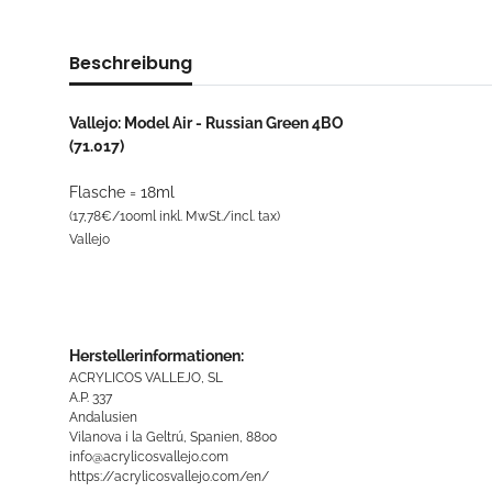
Beschreibung
Vallejo: Model Air - Russian Green 4BO
(71.017)
Flasche = 18ml
(17,78€/100ml inkl. MwSt./incl. tax)
Vallejo
Herstellerinformationen:
ACRYLICOS VALLEJO, SL
A.P. 337
Andalusien
Vilanova i la Geltrú, Spanien, 8800
info@acrylicosvallejo.com
https://acrylicosvallejo.com/en/