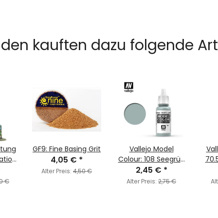
den kauften dazu folgende Arti
stung
GF9: Fine Basing Grit
Vallejo Model
Vall
ation
4,05 €
*
Colour: 108 Seegrün
70.
ook
*
Hell (70.973)
2,45 €
*
Alter Preis:
4,50 €
0 €
Alter Preis:
2,75 €
Al