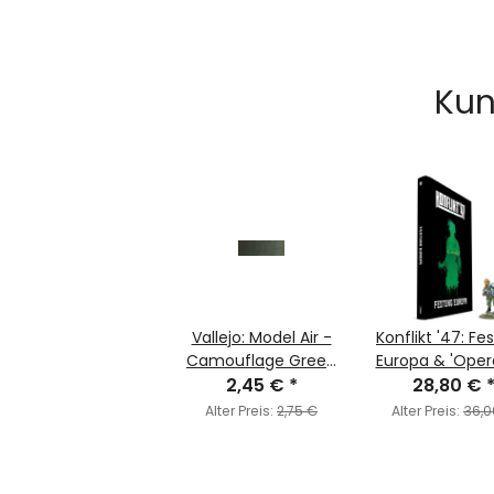
Kun
Vallejo: Model Air -
Konflikt '47: Fe
Camouflage Green
Europa & 'Oper
2,45 €
(71.022)
*
Touchdown' B
28,80 €
Miniature
Alter Preis:
2,75 €
Alter Preis:
36,0