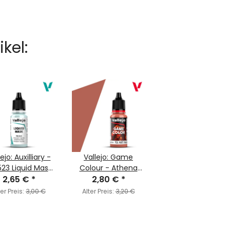
kel:
ejo: Auxilliary -
Vallejo: Game
523 Liquid Mask
Colour - Athena
2,65 €
(MC197)
*
Skin (72.107)
2,80 €
*
ter Preis:
3,00 €
Alter Preis:
3,20 €