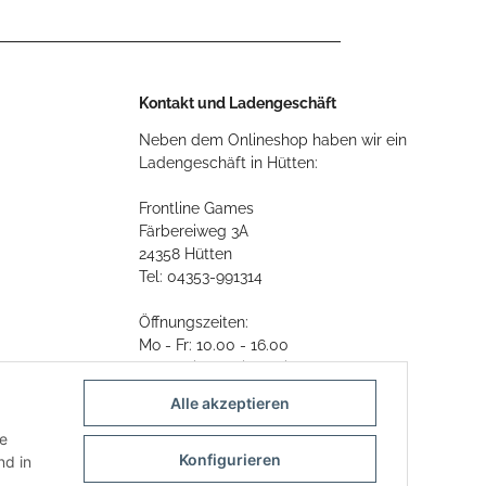
Kontakt und Ladengeschäft
Neben dem Onlineshop haben wir ein
Ladengeschäft in Hütten:
Frontline Games
Färbereiweg 3A
24358 Hütten
Tel: 04353-991314
Öffnungszeiten:
Mo - Fr: 10.00 - 16.00
Oder mit Terminvereinbarung
Alle akzeptieren
E-Mail:
info@frontlinegames.de
ie
Konfigurieren
d in