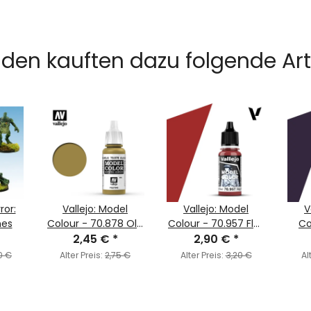
den kauften dazu folgende Arti
ror:
Vallejo: Model
Vallejo: Model
V
nes
Colour - 70.878 Old
Colour - 70.957 Flat
Co
Gold (MC173)
2,45 €
*
Red (MC031)
2,90 €
*
Dar
0 €
Alter Preis:
2,75 €
Alter Preis:
3,20 €
Al