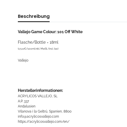
Beschreibung
Vallejo Game Colour: 101 Off White
Flasche/Bottle = 18ml
(17,22€/100ml inkl. MwSt./incl. tax)
Vallejo
Herstellerinformationen:
ACRYLICOS VALLEJO, SL
A.P. 337
Andalusien
Vilanova i la Geltrú, Spanien, 8800
info@acrylicosvallejo.com
https://acrylicosvallejo.com/en/