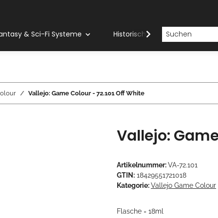
antasy & Sci-Fi Systeme
Historische Systeme
H
olour
Vallejo: Game Colour - 72.101 Off White
Vallejo: Game
Artikelnummer:
VA-72.101
GTIN:
18429551721018
Kategorie:
Vallejo Game Colour
Flasche = 18ml