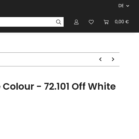
DE
ersteller & Firmen
Regelbücher
Magazinen & Li
0,00 €
 Colour - 72.101 Off White