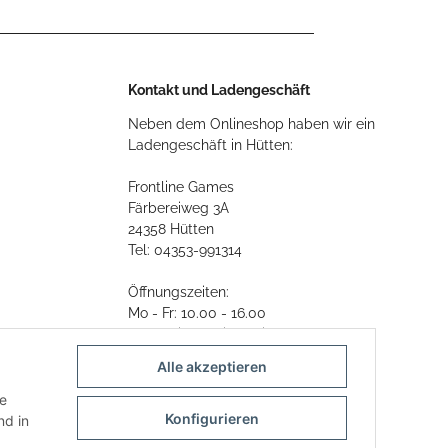
Kontakt und Ladengeschäft
Neben dem Onlineshop haben wir ein
Ladengeschäft in Hütten:
Frontline Games
Färbereiweg 3A
24358 Hütten
Tel: 04353-991314
Öffnungszeiten:
Mo - Fr: 10.00 - 16.00
Oder mit Terminvereinbarung
Alle akzeptieren
E-Mail:
info@frontlinegames.de
ie
Konfigurieren
d in