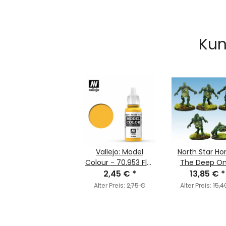
Kun
Vallejo: Model
North Star Hor
Colour - 70.953 Flat
The Deep O
Yellow (MC015)
2,45 €
*
13,85 €
*
Alter Preis:
2,75 €
Alter Preis:
15,4