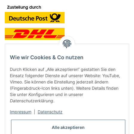
Wie wir Cookies & Co nutzen
Kontakt und Ladengeschäft
Durch Klicken auf „Alle akzeptieren“ gestatten Sie den
Neben dem Onlineshop haben wir ein Ladengeschäft in Hütten:
Einsatz folgender Dienste auf unserer Website: YouTube,
Vimeo. Sie können die Einstellung jederzeit ändern
Frontline Games
(Fingerabdruck-Icon links unten). Weitere Details finden
Färbereiweg 3A
Sie unter
Konfigurieren
und in unserer
24358 Hütten
Datenschutzerklärung
.
Tel: 04353-991314
Impressum
|
Datenschutz
Öffnungszeiten:
Mo - Fr: 10.00 - 16.00
Alle akzeptieren
Oder mit Terminvereinbarung