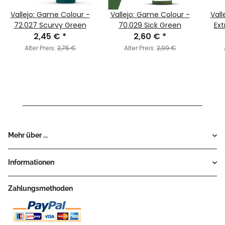
Vallejo: Game Colour -
Vallejo: Game Colour -
Vall
72.027 Scurvy Green
70.029 Sick Green
Ext
2,45 €
*
2,60 €
*
Alter Preis:
2,75 €
Alter Preis:
2,99 €
Mehr über ...
Informationen
Zahlungsmethoden