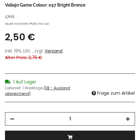
Vallejo Game Colour: 057 Bright Bronze
17ml
(16,18¤/100ml inkl. MwSt./incl. tax)
2,50 €
inkl. 19% USt. , zzgl.
Versand
Alter Preis: 2,75 €
1 Auf Lager
Lieferzeit:
1 Werktage
(DE - Ausland
Frage zum Artikel
abweichend)