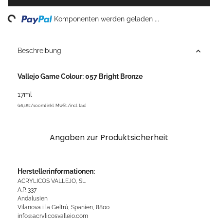
ng...
Komponenten werden geladen ...
Beschreibung
Vallejo Game Colour: 057 Bright Bronze
17ml
(16,18¤/100ml inkl. MwSt./incl. tax)
Angaben zur Produktsicherheit
Herstellerinformationen:
ACRYLICOS VALLEJO, SL
A.P. 337
Andalusien
Vilanova i la Geltrú, Spanien, 8800
info@acrylicosvallejo.com