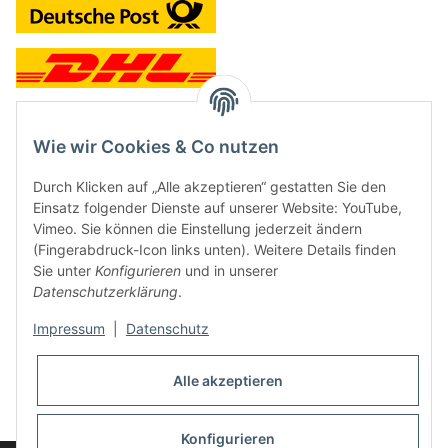
Wie wir Cookies & Co nutzen
Kontakt und Ladengeschäft
Durch Klicken auf „Alle akzeptieren“ gestatten Sie den
Neben dem Onlineshop haben wir ein Ladengeschäft in Hütten:
Einsatz folgender Dienste auf unserer Website: YouTube,
Vimeo. Sie können die Einstellung jederzeit ändern
Frontline Games
(Fingerabdruck-Icon links unten). Weitere Details finden
Färbereiweg 3A
Sie unter
Konfigurieren
und in unserer
24358 Hütten
Datenschutzerklärung
.
Tel: 04353-991314
Impressum
|
Datenschutz
Öffnungszeiten:
Mo - Fr: 10.00 - 16.00
Alle akzeptieren
Oder mit Terminvereinbarung
E-Mail:
info@frontlinegames.de
Konfigurieren