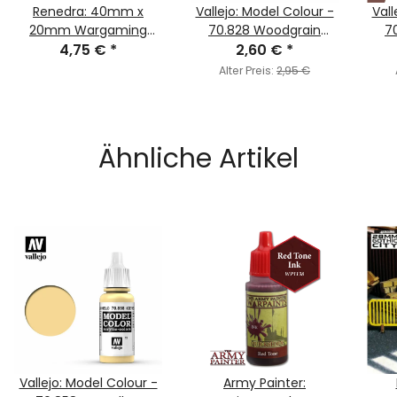
Renedra: 40mm x
Vallejo: Model Colour -
Vall
20mm Wargaming
70.828 Woodgrain
7
4,75 €
Bases
*
2,60 €
(MC182)
*
Alter Preis:
2,95 €
Ähnliche Artikel
Vallejo: Model Colour -
Army Painter: