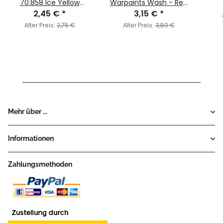
70.858 Ice Yellow
Warpaints Wash - Red
2,45 €
(MC013)
*
3,15 €
Tone Ink
*
Alter Preis:
2,75 €
Alter Preis:
3,50 €
Mehr über ...
Informationen
Zahlungsmethoden