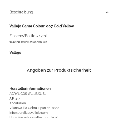
Beschreibung
Vallejo Game Colour: 007 Gold Yellow
Flasche/Bottle = 17ml
(16,18¤/100ml inkl. MwSt./incl. tax)
Vallejo
Angaben zur Produktsicherheit
Herstellerinformationen:
ACRYLICOS VALLEJO, SL
A.P. 337
Andalusien
Vilanova i la Geltrú, Spanien, 8800
info@acrylicosvallejo.com
https://acrylicosvallejo.com/en/