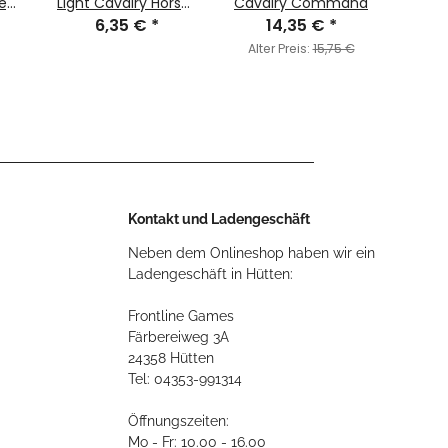
epy
Light Cavalry Horses
Cavalry Command
6,35 €
Sprue
*
14,35 €
*
Alter Preis:
15,75 €
Kontakt und Ladengeschäft
Neben dem Onlineshop haben wir ein
Ladengeschäft in Hütten:
Frontline Games
Färbereiweg 3A
24358 Hütten
Tel: 04353-991314
Öffnungszeiten:
Mo - Fr: 10.00 - 16.00