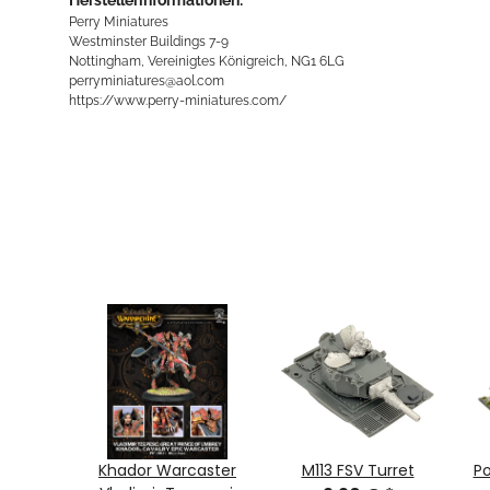
Perry Miniatures
Westminster Buildings 7-9
Nottingham, Vereinigtes Königreich, NG1 6LG
perryminiatures@aol.com
https://www.perry-miniatures.com/
3)
Khador Warcaster
M113 FSV Turret
Po