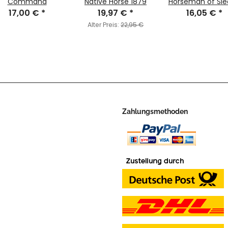
Command
Native Horse 1879
Horseman of Sle
17,00 €
*
19,97 €
*
16,05 €
Hollow
*
Alter Preis:
22,95 €
Zahlungsmethoden