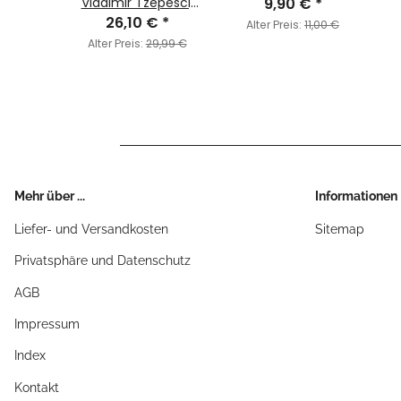
€
*
Vladimir Tzepesci,
9,90 €
*
Great Prince of
26,10 €
*
1,50 €
Alter Preis:
11,00 €
Umbrey
Alter Preis:
29,99 €
Mehr über ...
Informationen
Liefer- und Versandkosten
Sitemap
Privatsphäre und Datenschutz
AGB
Impressum
Index
Kontakt