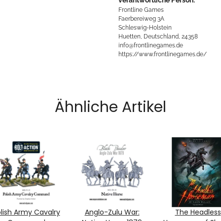
Frontline Games
Faerbereiweg 3A
Schleswig-Holstein
Huetten, Deutschland, 24358
info@frontlinegames.de
https://www.frontlinegames.de/
Ähnliche Artikel
lish Army Cavalry
Anglo-Zulu War:
The Headless