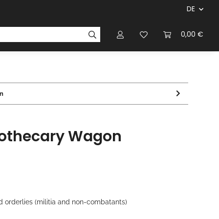
DE
ersteller & Firmen
Regelbücher
Magazinen & Li
0,00 €
n
pothecary Wagon
orderlies (militia and non-combatants)