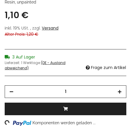
Resin, unpainted
1,10 €
inkl. 19% USt. , zzgl.
Versand
Alter Preis: 1,20 €
3 Auf Lager
Lieferzeit:
1 Werktage
(DE - Ausland
Frage zum Artikel
abweichend)
ng...
Komponenten werden geladen ...