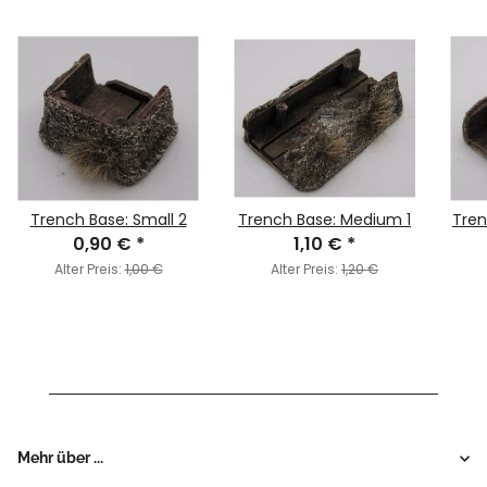
Trench Base: Small 2
Trench Base: Medium 1
Tren
0,90 €
*
1,10 €
*
Alter Preis:
1,00 €
Alter Preis:
1,20 €
Mehr über ...