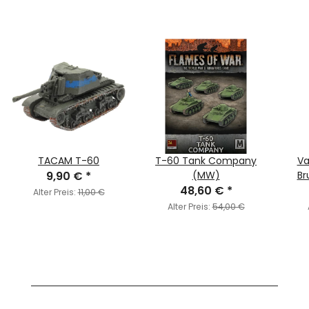
TACAM T-60
T-60 Tank Company
Va
9,90 €
*
(MW)
Br
48,60 €
*
Alter Preis:
11,00 €
Alter Preis:
54,00 €